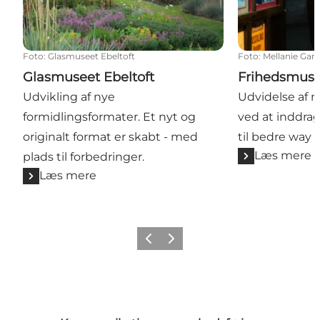
Foto
:
Glasmuseet Ebeltoft
Foto
:
Mellanie Gan
Glasmuseet Ebeltoft
Frihedsmus
Udvikling af nye
Udvidelse a
formidlingsformater. Et nyt og
ved at inddr
originalt format er skabt - med
til bedre way 
Læs mere
plads til forbedringer.
Læs mere
Forrige
Næste