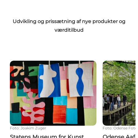
Udvikling og prissætning af nye produkter og
værditilbud
Statens Museum for Kunst
Odense Aafart
Foto
:
Joakim Züger
Foto
:
Odense Fotog
Statens Museum for Kunst
Odense Aafa