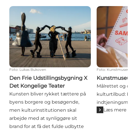
Den Frie Udstillingsbygning X Det Kongelige Teater
Kunstmuseum
Foto
:
Lukas Bukoven
Foto
:
Kunstmuseu
Den Frie Udstillingsbygning X
Kunstmuseu
Det Kongelige Teater
Målrettet og o
Kunsten bliver rykket tættere på
kulturtilbud:
byens borgere og besøgende,
indtjeningsmu
Læs mere
men kulturinstitutionen skal
arbejde med at synliggøre sit
brand for at få det fulde udbytte