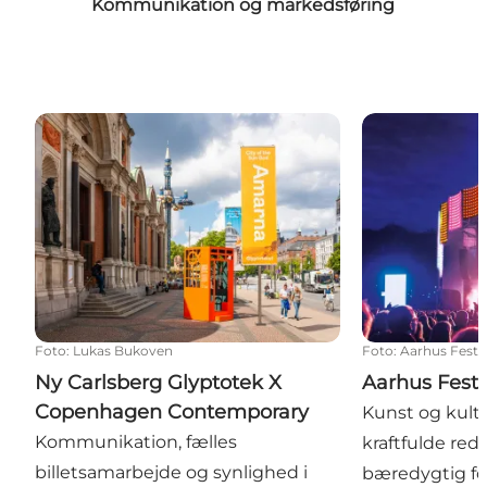
Kommunikation og markedsføring
Ny Carlsberg Glyptotek X Copenhagen Contempora
Aarhus Festu
Foto
:
Lukas Bukoven
Foto
:
Aarhus Fest
Ny Carlsberg Glyptotek X
Aarhus Fest
Copenhagen Contemporary
Kunst og kult
Kommunikation, fælles
kraftfulde red
billetsamarbejde og synlighed i
bæredygtig fo