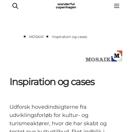
■
■
MOSAIK
Inspiration og cases
Forside
Cases
Temaer
Analyser og værktøjer
Inspiration og cases
Podcast
Nyhedsbrev
Om Mosaik
Udforsk hovedindsigterne fra
udviklingsforløb for kultur- og
turismeaktører, hvor de har skabt og
testet nye kulturtilbud, fået indblik i