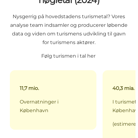
Nysgerrig på hovedstadens turismetal? Vores
analyse team indsamler og producerer løbende
data og viden om turismens udvikling til gavn
for turismens aktører.
Følg turismen i tal her
11,7 mio.
40,3 mia. k
Overnatninger i
I turismef
København
Københav
(estimeret