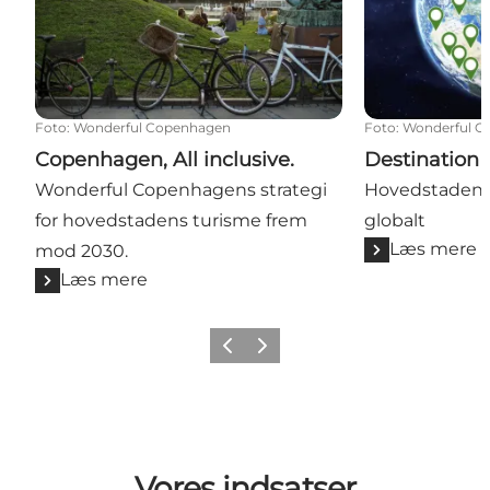
Foto
:
Wonderful Copenhagen
Foto
:
Wonderful C
Copenhagen, All inclusive.
Destination
Wonderful Copenhagens strategi
Hovedstadens
for hovedstadens turisme frem
globalt
Læs mere
mod 2030.
Læs mere
Forrige
Næste
Vores indsatser