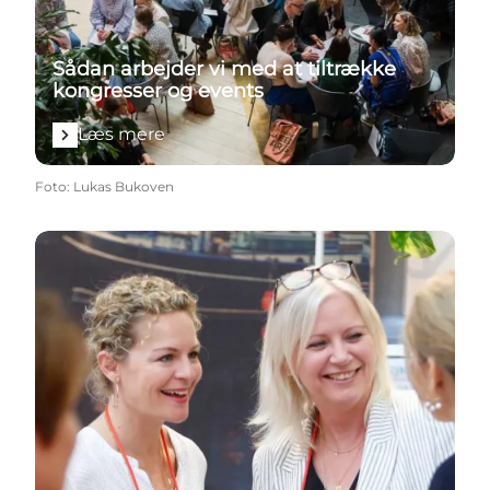
Sådan arbejder vi med at tiltrække
kongresser og events
Læs mere
Foto
:
Lukas Bukoven
Læs mere