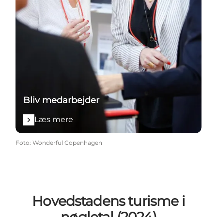
Bliv medarbejder
Læs mere
Foto
:
Wonderful Copenhagen
Hovedstadens turisme i
nøgletal (2024)