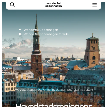
■
Wonderful Copenhagen
■
Wonderful Copenhagen forside
Vi arbejder for
Samarbejd med os
Turismeviden
Om Wonderful Copenhagen
Hovedstadsregionens turismeorganisation
Hovedstadsregionens