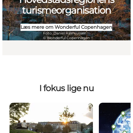
turismeorganisation
Læs mere om Wonderful Copenhagen
Foto
:
Daniel Rasmussen
©
Wonderful Copenhagen
I fokus lige nu
Copenhagen, All inclusive.
DestinationPa