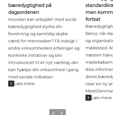
bæredygtighed på
standardkra
dagsordenen
men kommun
fortsat
Hvordan kan arbejdet med social
Bæredygtighed
bæredygtighed styrke din
faktor, når d
forretning og samtidig skabe
og organisati
værdi for mennesker? Få indsigt i
mødested. All
andre virksomheders erfaringer og
næsten halvde
konkrete initiativer og bliv
mødekøberne,
introduceret til et nyt værktøj, der
ikke informer
kan hjælpe din virksomhed i gang
deres bæredyg
med sociale indsatser.
Læs mere
viser en ny ana
MeetDenmark
Læs mere
Forrige
Næste