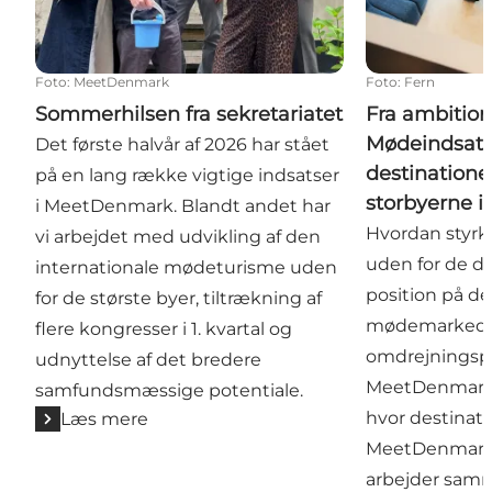
Foto
:
MeetDenmark
Foto
:
Fern
Sommerhilsen fra sekretariatet
Fra ambition 
Mødeindsats 
Det første halvår af 2026 har stået
destinatione
på en lang række vigtige indsatser
storbyerne i
i MeetDenmark. Blandt andet har
Hvordan styrke
vi arbejdet med udvikling af den
uden for de d
internationale mødeturisme uden
position på de
for de største byer, tiltrækning af
mødemarked?
flere kongresser i 1. kvartal og
omdrejningsp
udnyttelse af det bredere
MeetDenmarks
samfundsmæssige potentiale.
hvor destinati
Læs mere
MeetDenmark 
arbejder samm