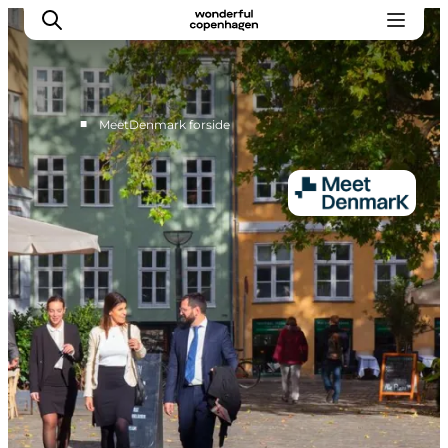
■
MeetDenmark forside
Hjem
Projekter
Temaer
Om MeetDenmark
English