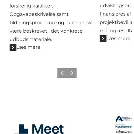
udviklingsproje
forskellig karakter.
finansieres af
Opgavebeskrivelse samt
projektbevillin
tildelingsprocedure og -kriterier vil
mål og resulta
være beskrevet i det konkrete
Læs mere
udbudsmateriale.
Læs mere
Forrige
Næste
Om MeetDenmark
MeetDenmar