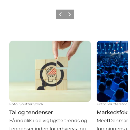
Forrige
Næste
Tal og tendenser
Markedsfokus:
Foto
:
Shutter Stock
Foto
:
Shutterstock
Tal og tendenser
Markedsfoku
Få indblik i de vigtigste trends og
MeetDenmark 
tendenser inden for erhvervs- og
foreningens e