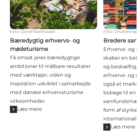
Foto
:
Daniel Rasmussen
Foto
:
Chuttersnap
Bæredygtig erhvervs- og
Bredere sa
mødeturisme
Erhvervs- og
Få omsat jeres bæredygtige
skaber en bet
ambitioner til målbare resultater
og beskæftige
med værktøjer, viden og
erhvervs- og
inspiration udviklet i samarbejde
også et markan
med danske erhvervsturisme
bidrage til en
virksomheder.
samfundsmæssig
Læs mere
form af styrke
internationali
Læs mere