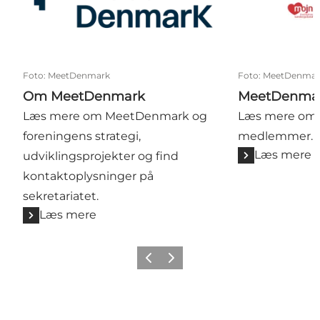
Foto
:
MeetDenmark
Foto
:
MeetDenmar
Om MeetDenmark
MeetDenma
Læs mere om MeetDenmark og
Læs mere om 
foreningens strategi,
medlemmer.
Læs mere
udviklingsprojekter og find
kontaktoplysninger på
sekretariatet.
Læs mere
Forrige
Næste