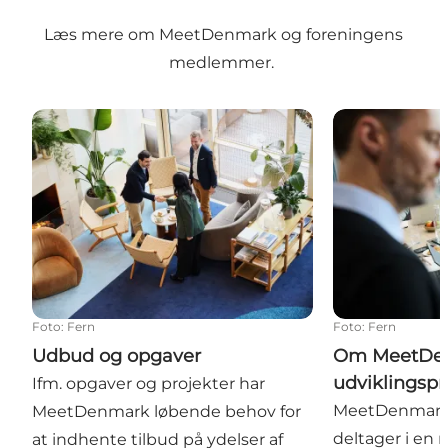
Læs mere om MeetDenmark og foreningens
medlemmer.
Udbud og opgaver
Om MeetDenma
Foto
:
Fern
Foto
:
Fern
Udbud og opgaver
Om MeetDe
udviklingspr
Ifm. opgaver og projekter har
MeetDenmark h
MeetDenmark løbende behov for
deltager i en
at indhente tilbud på ydelser af