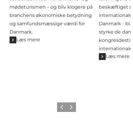
mødeturismen – og bliv klogere på
beskæftiget s
branchens økonomiske betydning
internationale
og samfundsmæssige værdi for
Danmark - bl.a
Danmark.
styrke de dan
Læs mere
kongresdestin
international
Læs mere
Forrige
Næste