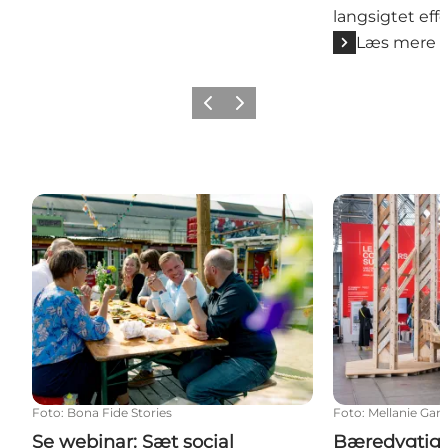
langsigtet effe
Læs mere
Forrige
Næste
Se webinar: Sæt social bæredygtighed på dagsord
Bæredygtighed
Foto
:
Bona Fide Stories
Foto
:
Mellanie Gan
Se webinar: Sæt social
Bæredygtigh