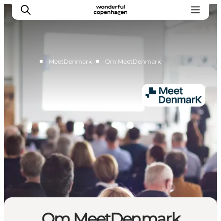
■
■
MeetDenmark
Om MeetDenmark
Hjem
Projekter
Temaer
Om MeetDenmark
English
Om MeetDenmark