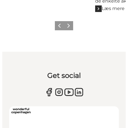
de enkelte akt
Læs mere
Forrige
Næste
Get social