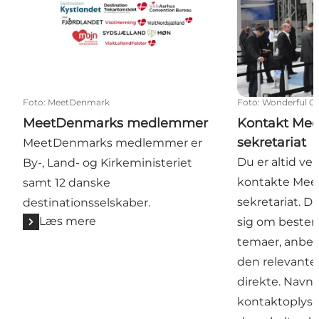
Foto
:
MeetDenmark
Foto
:
Wonderful C
MeetDenmarks medlemmer
Kontakt Me
sekretariat
MeetDenmarks medlemmer er
Du er altid ve
By-, Land- og Kirkeministeriet
kontakte Me
samt 12 danske
sekretariat. D
destinationsselskaber.
Læs mere
sig om bestemt
temaer, anbefa
den relevant
direkte. Navn
kontaktoplysn