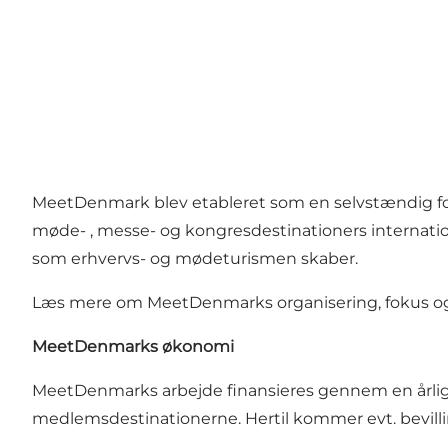
MeetDenmark blev etableret som en selvstændig for
møde- , messe- og kongresdestinationers internat
som erhvervs- og mødeturismen skaber.
Læs mere om MeetDenmarks organisering, fokus og 
MeetDenmarks økonomi
MeetDenmarks arbejde finansieres gennem en årlig dr
medlemsdestinationerne. Hertil kommer evt. bevillin