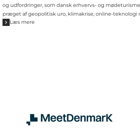
og udfordringer, som dansk erhvervs- og mødeturisme s
præget af geopolitisk uro, klimakrise, online-teknologi 
Læs mere
MeetDenmarks designguide og logo