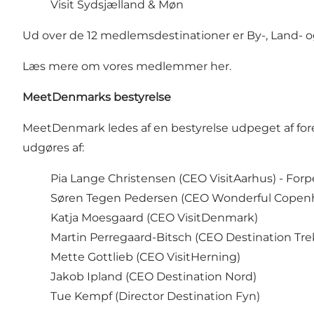
Visit Sydsjælland & Møn
Ud over de 12 medlemsdestinationer er By-, Land- o
Læs mere om vores medlemmer
her.
MeetDenmarks bestyrelse
MeetDenmark ledes af en bestyrelse udpeget af f
udgøres af:
Pia Lange Christensen
(CEO VisitAarhus) - For
Søren Tegen Pedersen
(CEO Wonderful Copenh
Katja Moesgaard
(CEO VisitDenmark)
Martin Perregaard-Bitsch
(CEO Destination Tr
Mette Gottlieb
(CEO VisitHerning)
Jakob Ipland
(CEO Destination Nord)
Tue Kempf
(Director Destination Fyn)