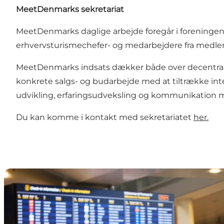
MeetDenmarks sekretariat
MeetDenmarks daglige arbejde foregår i foreningens
erhvervsturismechefer- og medarbejdere fra medle
MeetDenmarks indsats dækker både over decentrale akt
konkrete salgs- og budarbejde med at tiltrække int
udvikling, erfaringsudveksling og kommunikation m
Du kan komme i kontakt med sekretariatet
her.
MeetDenmarks strategi 2025-2027: Når verden mødes 