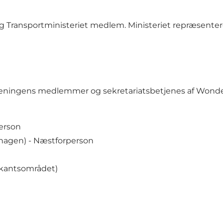
g Transportministeriet medlem. Ministeriet repræsenter
oreningens medlemmer og sekretariatsbetjenes af Won
person
agen) - Næstforperson
ekantsområdet)