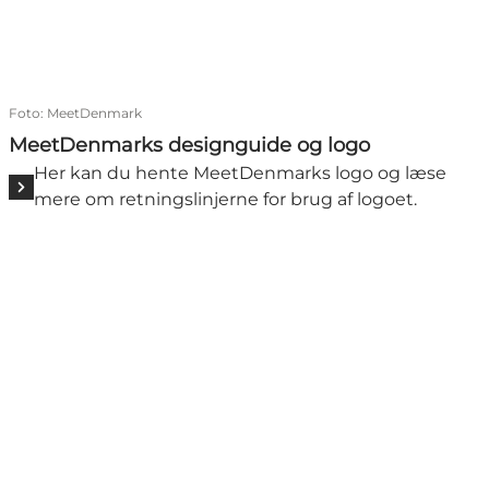
Foto
:
MeetDenmark
MeetDenmarks designguide og logo
Her kan du hente MeetDenmarks logo og læse
mere om retningslinjerne for brug af logoet.