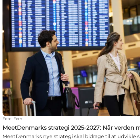
Foto
:
Fern
MeetDenmarks strategi 2025-2027: Når verden 
MeetDenmarks nye strategi skal bidrage til at udvikle 