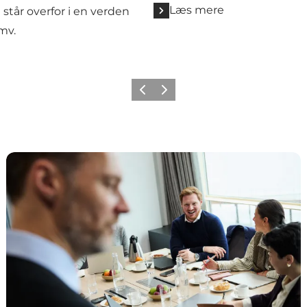
Læs mere
tår overfor i en verden
mv.
Forrige
Næste
Om MeetDenmarks udviklingsprojekter