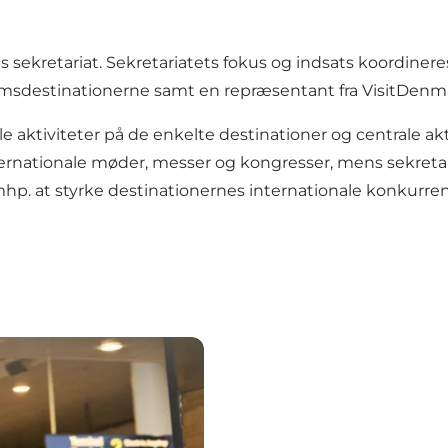
 sekretariat. Sekretariatets fokus og indsats koordiner
msdestinationerne samt en repræsentant fra VisitDenm
iviteter på de enkelte destinationer og centrale aktivit
ernationale møder, messer og kongresser, mens sekreta
hp. at styrke destinationernes internationale konkurre
i Danmark
MeetDenmarks medlemme