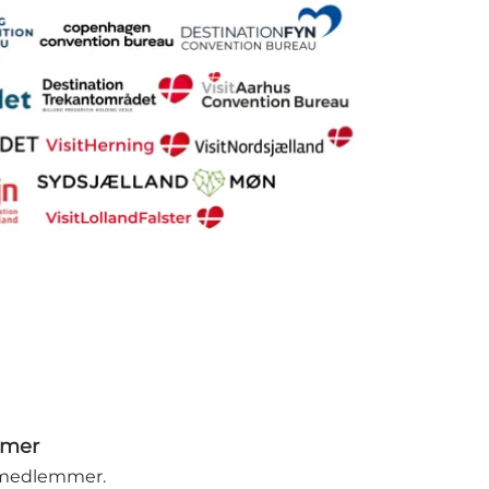
mmer
 medlemmer.