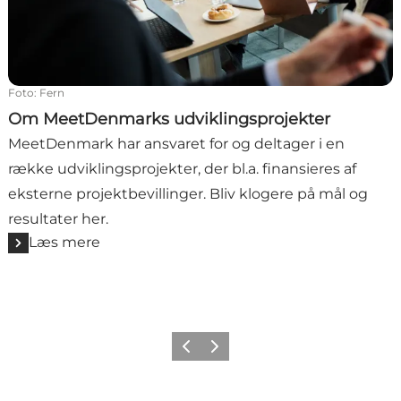
Foto
:
Fern
Om MeetDenmarks udviklingsprojekter
MeetDenmark har ansvaret for og deltager i en
række udviklingsprojekter, der bl.a. finansieres af
eksterne projektbevillinger. Bliv klogere på mål og
resultater her.
Læs mere
Forrige
Næste