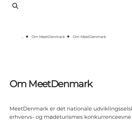
■
■
…
Om MeetDenmark
Om MeetDenmark
Hjem
Projekter
Temaer
Om MeetDenmark
Om MeetDenmark
English
MeetDenmark er det nationale udviklingssels
erhvervs- og mødeturismes konkurrenceevne g