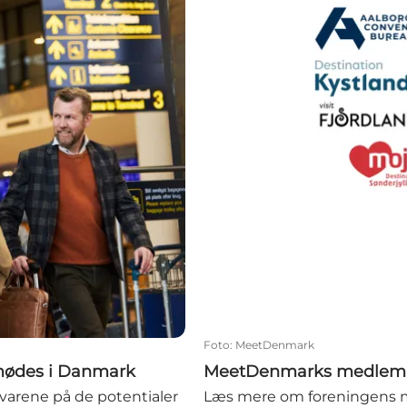
Foto
:
MeetDenmark
mødes i Danmark
MeetDenmarks medle
svarene på de potentialer
Læs mere om foreningens