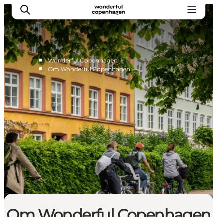
■
Wonderful Copenhagen
■
Om Wonderful Copenhagen
Vi arbejder for
Samarbejd med os
Turismeviden
Om Wonderful Copenhagen
Om Wonderful Copenhagen