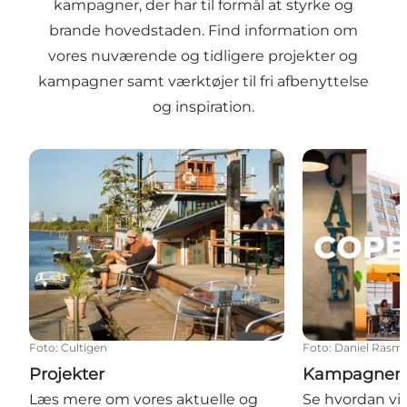
kampagner, der har til formål at styrke og
brande hovedstaden. Find information om
vores nuværende og tidligere projekter og
kampagner samt værktøjer til fri afbenyttelse
og inspiration.
Projekter
Kampagner
Foto
:
Cultigen
Foto
:
Daniel Rasm
Projekter
Kampagner
Læs mere om vores aktuelle og
Se hvordan vi