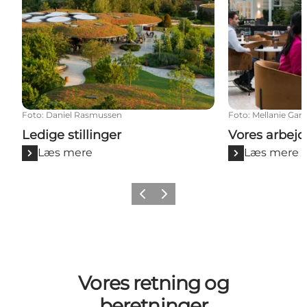
Foto
:
Daniel Rasmussen
Foto
:
Mellanie Gan
Ledige stillinger
Vores arbejd
Læs mere
Læs mere
Forrige
Næste
Vores retning og
beretninger