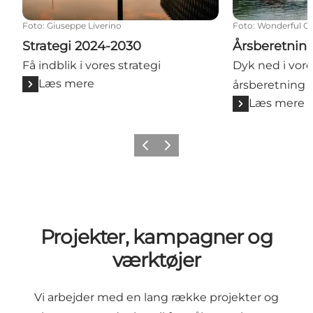
Foto
:
Giuseppe Liverino
Foto
:
Wonderful C
Strategi 2024-2030
Årsberetnin
Få indblik i vores strategi
Dyk ned i vor
Læs mere
årsberetning
Læs mere
Forrige
Næste
Projekter, kampagner og
værktøjer
Vi arbejder med en lang række projekter og