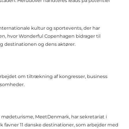
dstaden. Herudover håndteres leads på potentiel
ternationale kultur og sportevents, der har
sen, hvor Wonderful Copenhagen bidrager til
og destinationen og dens aktører.
arbejdet om tiltrækning af kongresser, business
ksomheder.
g mødeturisme, MeetDenmark, har sekretariat i
 favner 11 danske destinationer, som arbejder med