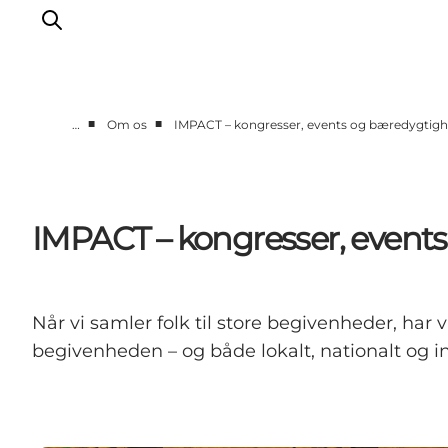
■
■
…
Om os
IMPACT – kongresser, events og bæredygtig
Vi arbejder for
Samarbejd med os
Turismeviden
IMPACT – kongresser, event
Om Wonderful Copenhagen
Når vi samler folk til store begivenheder, har 
begivenheden – og både lokalt, nationalt og in