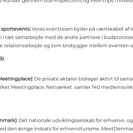
ale kunder gennem site-inspections og FAM-trips i hove
g sportevents:
Vores eventteam byder på værtskabet af in
r vi i tæt samarbejde med de andre partnere i budproces
onale relationsarbejde og som brobygger mellem eventen 
B)
Meetingplace):
De private aktører bidrager aktivt til sam
ærket Meetingplace. Netværket samler 140 medlemsvir
nmark):
Det nationale udviklingsselskab for erhvervs- o
d den øvrige indsats for erhvervsturisme. MeetDenmark