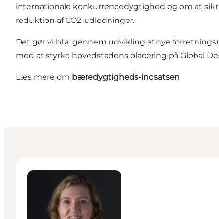
internationale konkurrencedygtighed og om at sikre 
reduktion af CO2-udledninger.
Det gør vi bl.a. gennem udvikling af nye forretnings
med at styrke hovedstadens placering på Global D
Læs mere om
bæredygtigheds-indsatsen
Kit Lykketoft - Director of congresses, events & sust