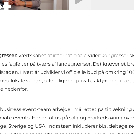
gresser:
Værtskabet af internationale videnkongresser s
es fagfelter på tværs af landegrænser. Det kræver et br
dstaden. Hvert år udvikler vi officielle bud på omkring 1
e med lokale værter, offentlige og private aktører og i 
e nedenfor.
 business event-team arbejder målrettet på tiltrækning
orate events. Her er fokus på salg og markedsføring ov
ge, Sverige og USA. Indsatsen inkluderer bl.a. deltagels