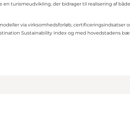
en turismeudvikling, der bidrager til realisering af bå
modeller via virksomhedsforløb, certificeringsindsatser o
estination Sustainability Index og med hovedstadens 
ainability (IMPACT)