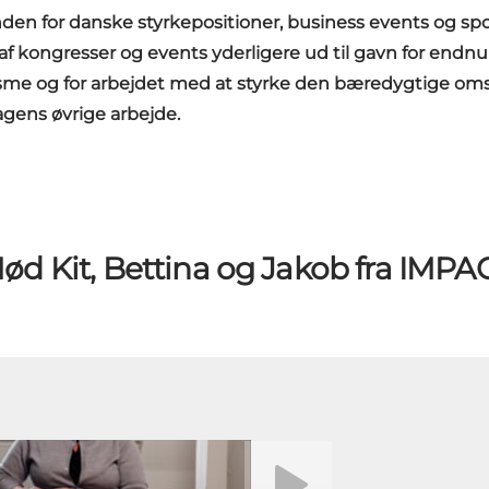
nden for danske styrkepositioner, business events og spo
 kongresser og events yderligere ud til gavn for endnu fl
me og for arbejdet med at styrke den bæredygtige omsti
gens øvrige arbejde.
ød Kit, Bettina og Jakob fra IMPA
Afspil video