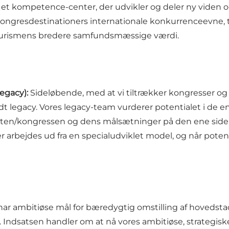
et kompetence-center, der udvikler og deler ny viden o
gresdestinationers internationale konkurrenceevne, til
sturismens bredere samfundsmæssige værdi.
egacy):
Sideløbende, med at vi tiltrækker kongresser og
t legacy. Vores legacy-team vurderer potentialet i de e
venten/kongressen og dens målsætninger på den ene si
arbejdes ud fra en specialudviklet model, og når potenti
 har ambitiøse mål for bæredygtig omstilling af hovedsta
dsatsen handler om at nå vores ambitiøse, strategisk