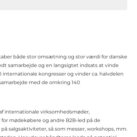
kaber både stor omsætning og stor værdi for danske
edt samarbejde og en langsigtet indsats at vinde
00 internationale kongresser og vinder ca. halvdelen
tæt samarbejde med de omkring 140
 af internationale virksomhedsmøder,
er for mødekøbere og andre B2B-led på de
e på salgsaktiviteter, så som messer, workshops, mm.