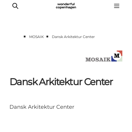
■
■
MOSAIK
Dansk Arkitektur Center
Forside
Cases
Temaer
Analyser og værktøjer
Dansk Arkitektur Center
Podcast
Nyhedsbrev
Om Mosaik
Dansk Arkitektur Center