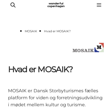
■
■
MOSAIK
Hvad er MOSAIK?
Forside
Cases
Temaer
Analyser og værktøjer
Hvad er MOSAIK?
Podcast
Nyhedsbrev
Om Mosaik
MOSAIK er Dansk Storbyturismes fælles
platform for viden og forretningsudvikling
i mødet mellem kultur og turisme.