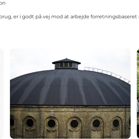
ion
rug, er i godt på vej mod at arbejde forretningsbaseret
kling?
Østerbro Teater X Dansk Kulturliv