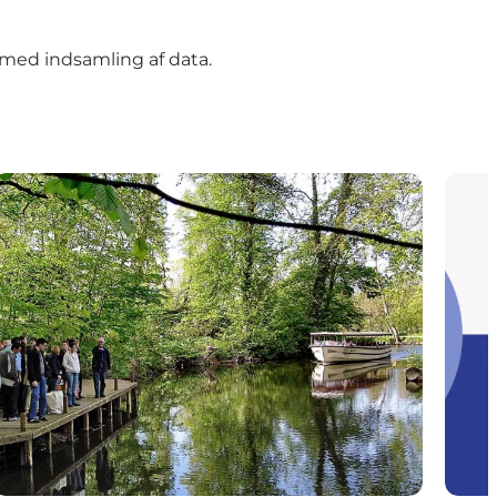
 med indsamling af data.
Odense Aafart
Bruger