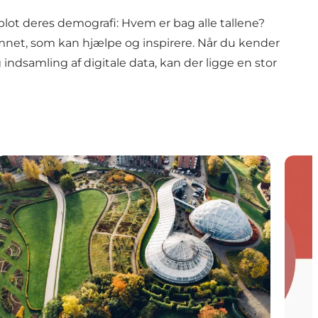
blot deres demografi: Hvem er bag alle tallene?
mnet, som kan hjælpe og inspirere. Når du kender
ndsamling af digitale data, kan der ligge en stor
Science Museerne
Sådan