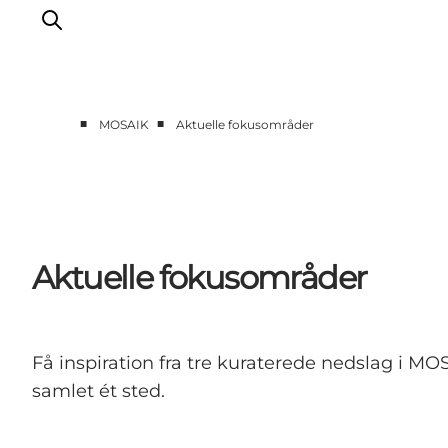
■
■
MOSAIK
Aktuelle fokusområder
Forside
Cases
Temaer
Analyser og værktøjer
Aktuelle fokusområder
Podcast
Nyhedsbrev
Om Mosaik
Få inspiration fra tre kuraterede nedslag i MO
samlet ét sted.