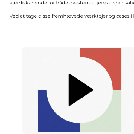
værdiskabende for både gæsten og jeres organisat
Ved at tage disse fremhævede værktøjer og cases i b
Data i kulturen - forvirring eller forretningsudvi