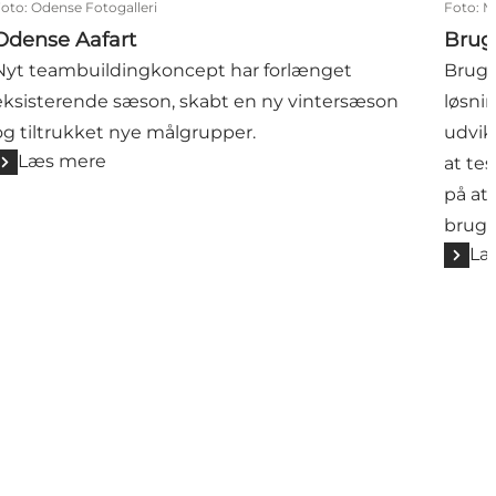
Foto
:
Odense Fotogalleri
Foto
:
M
Odense Aafart
Bruge
Nyt teambuildingkoncept har forlænget
Bruge
eksisterende sæson, skabt en ny vintersæson
løsni
og tiltrukket nye målgrupper.
udvik
Læs mere
at te
på at
bruge
Læ