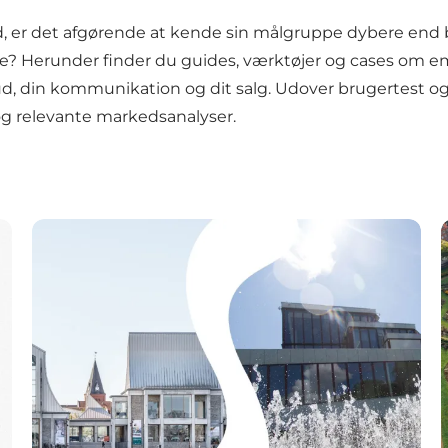
bud, er det afgørende at kende sin målgruppe dybere end 
de? Herunder finder du guides, værktøjer og cases om e
d, din kommunikation og dit salg. Udover brugertest og i
 og relevante markedsanalyser.
oft og take-away succes på Science Museerne i Aarhus
Kunsten X Utzon Center