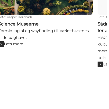
Foto
:
Kasper Hornbæk
Foto
:
M
Science Museerne
Såda
ferie
Formidling af og wayfinding til ’Væksthusenes
Hvord
vilde baghave’.
Læs mere
kultu
mere 
kultu
Læ