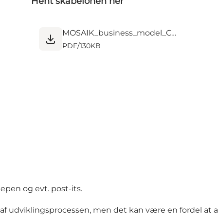
Hent skabelonen her
MOSAIK_business_model_Canvas_implement.pdf
PDF
/
130KB
epen og evt. post-its.
r af udviklingsprocessen, men det kan være en fordel at 