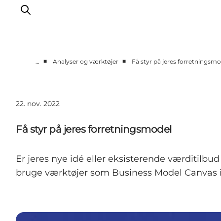
■
■
…
Analyser og værktøjer
Få styr på jeres forretningsmo
Vi arbejder for
Samarbejd med os
22. nov. 2022
Turismeviden
Om Wonderful Copenhagen
Få styr på jeres forretningsmodel
Er jeres nye idé eller eksisterende værditilb
bruge værktøjer som Business Model Canvas i 