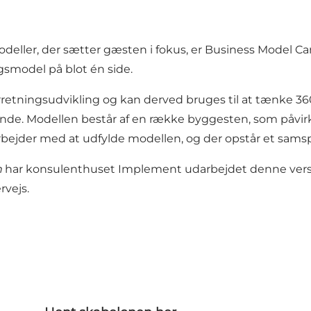
odeller, der sætter gæsten i fokus, er Business Model C
smodel på blot én side.
orretningsudvikling og kan derved bruges til at tænke 36
ende. Modellen består af en række byggesten, som påvirk
arbejder med at udfylde modellen, og der opstår et samspi
n
har konsulenthuset
Implement
udarbejdet denne versi
rvejs.