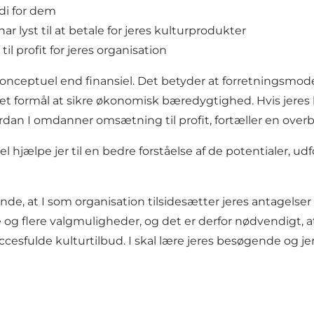
di for dem
r lyst til at betale for jeres kulturprodukter
 profit for jeres organisation
onceptuel end finansiel. Det betyder at forretningsmodel
t formål at sikre økonomisk bæredygtighed. Hvis jeres ko
rdan I omdanner omsætning til profit, fortæller en overb
l hjælpe jer til en bedre forståelse af de potentialer, 
ende, at I som organisation tilsidesætter jeres antagels
 og flere valgmuligheder, og det er derfor nødvendigt, a
succesfulde kulturtilbud. I skal lære jeres besøgende og 