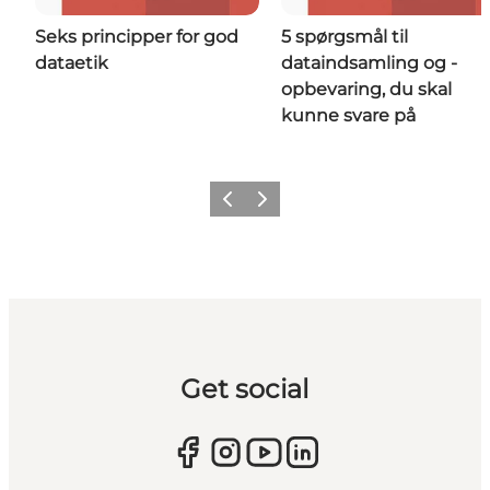
Seks principper for god
5 spørgsmål til
dataetik
dataindsamling og -
opbevaring, du skal
kunne svare på
Forrige
Næste
Get social