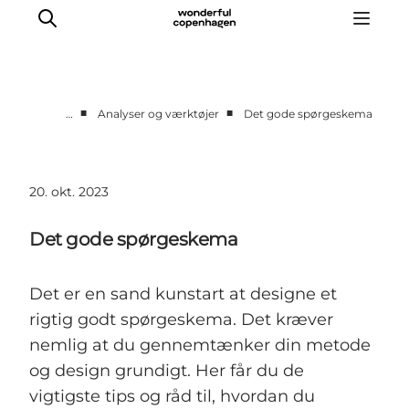
■
■
…
Analyser og værktøjer
Det gode spørgeskema
Vi arbejder for
Samarbejd med os
20. okt. 2023
Turismeviden
Om Wonderful Copenhagen
Det gode spørgeskema
Det er en sand kunstart at designe et
rigtig godt spørgeskema. Det kræver
nemlig at du gennemtænker din metode
og design grundigt. Her får du de
vigtigste tips og råd til, hvordan du