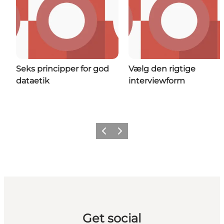
Seks principper for god
Vælg den rigtige
dataetik
interviewform
Forrige
Næste
Get social