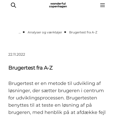
■
■
…
Analyser og værktøjer
Brugertest fra A-Z
Vi arbejder for
Samarbejd med os
22.11.2022
Turismeviden
Om Wonderful Copenhagen
Brugertest fra A-Z
Brugertest er en metode til udvikling af
løsninger, der sætter brugeren i centrum
for udviklingsprocessen. Brugertesten
benyttes til at teste en løsning af på
brugeren, med henblik på at afdække fejl