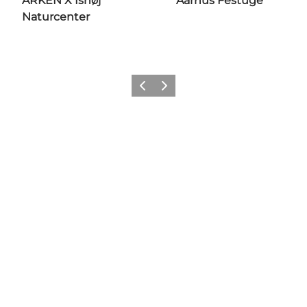
ARKEN X Ishøj
Aarhus Festuge
Naturcenter
Forrige
Næste
Get social