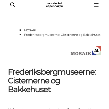
■
MOSAIK
■
Frederiksbergmuseerne: Cisternerne og Bakkehuset
Forside
Cases
Temaer
Analyser og værktøjer
Podcast
Frederiksbergmuseerne:
Nyhedsbrev
Cisternerne og
Om Mosaik
Bakkehuset