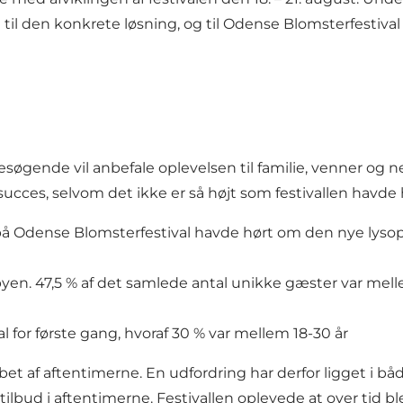
d til den konkrete løsning, og til Odense Blomsterfestival
 besøgende vil anbefale oplevelsen til familie, venner o
ucces, selvom det ikke er så højt som festivallen havde
å Odense Blomsterfestival havde hørt om den nye lysopl
byen. 47,5 % af det samlede antal unikke gæster var mellem
 for første gang, hvoraf 30 % var mellem 18-30 år
 løbet af aftentimerne. En udfordring har derfor ligget i 
bud i aftentimerne. Festivallen oplevede at over tid ble