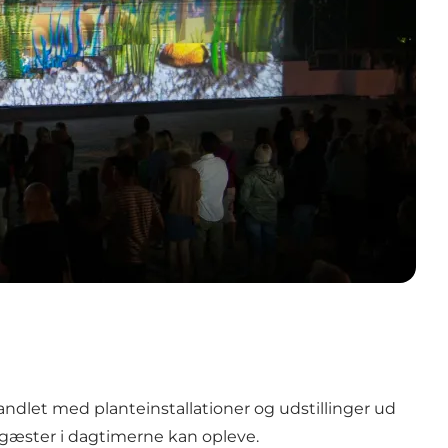
ndlet med planteinstallationer og udstillinger ud
s gæster i dagtimerne kan opleve.