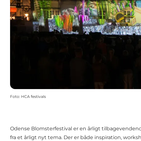
Foto
:
HCA festivals
Odense Blomsterfestival er en årligt tilbagevenden
fra et årligt nyt tema. Der er både inspiration, wor