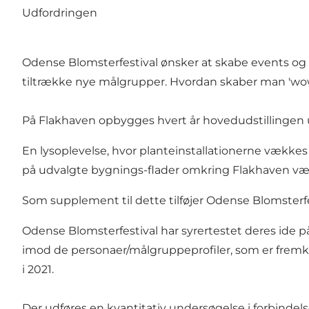
Udfordringen
Odense Blomsterfestival ønsker at skabe events og 
tiltrække nye målgrupper. Hvordan skaber man 'wow
På Flakhaven opbygges hvert år hovedudstillingen ud
En lysoplevelse, hvor planteinstallationerne vækkes 
på udvalgte bygnings-flader omkring Flakhaven være 
Som supplement til dette tilføjer Odense Blomsterfe
Odense Blomsterfestival har syrertestet deres ide p
imod de personaer/målgruppeprofiler, som er fremk
i 2021.
Der udføres en kvantitativ undersøgelse i forbindels