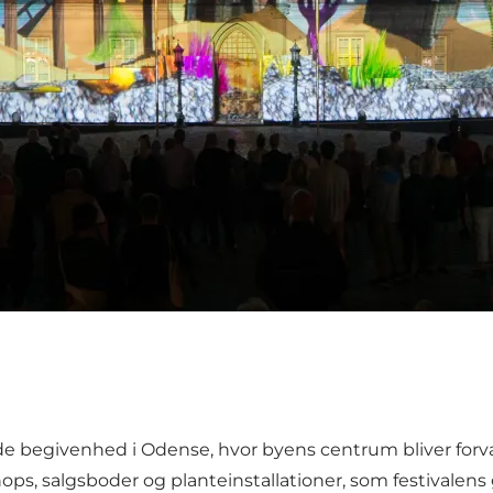
de begivenhed i Odense, hvor byens centrum bliver forva
kshops, salgsboder og planteinstallationer, som festivalen