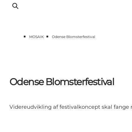
■
■
MOSAIK
Odense Blomsterfestival
Forside
Cases
Temaer
Analyser og værktøjer
Odense Blomsterfestival
Podcast
Nyhedsbrev
Om Mosaik
Videreudvikling af festivalkoncept skal fang