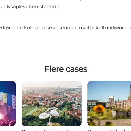
at lysoplevelsen startede.
vedrørende kulturturisme, send en mail til
kultur@woco.
Flere cases