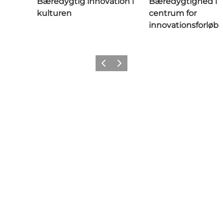
Bæredygtig innovation i
Bæredygtighed i
kulturen
centrum for
innovationsforløb
Forrige
Næste
Get social