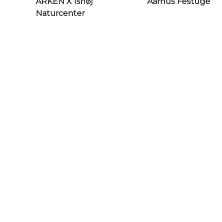
ARKEN X Ishøj
Aarhus Festuge
Naturcenter