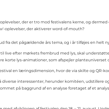
oplevelser, der er tro mod festivalens kerne, og derm
'-oplevelser, der aktiverer word-of-mouth?
 fra det pågældende års tema, og i år tilføjes en helt n
til live efter mørkets frembrud med lys, skal understøtte
korte lys-animationer, som afspejler planteuniverset og
stival en læringsdimension, hvor de via skilte og QR-ko
å diverse interessenter, herunder komitéen, udstillere o
ommet på baggrund af en analyse foretaget af et analy
e med afviklingen af festivalen den 18. – 21. august. Und