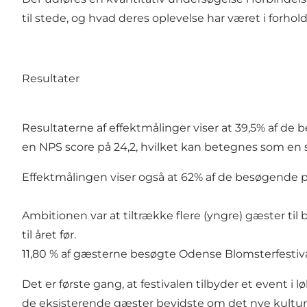
til stede, og hvad deres oplevelse har været i forhol
Resultater
Resultaterne af effektmålinger viser at 39,5% af de
en NPS score på 24,2, hvilket kan betegnes som en s
Effektmålingen viser også at 62% af de besøgende p
Ambitionen var at tiltrække flere (yngre) gæster til 
til året før.
11,80 % af gæsterne besøgte Odense Blomsterfestival
Det er første gang, at festivalen tilbyder et event i
de eksisterende gæster bevidste om det nye kulturtil