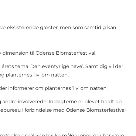
ed de eksisterende gæster, men som samtidig kan
y dimension til Odense Blomsterfestival.
 årets tema ’Den eventyrlige have’. Samtidig vil der
 planternes ’liv’ om natten.
der informerer om planternes ’liv’ om natten.
g andre involverede. Indsigterne er blevet holdt op
sebureau i forbindelse med Odense Blomsterfestival
ersøgelsen skal vise hvilke målgrupper, der har være