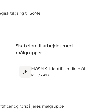
egisk tilgang til SoMe.
Skabelon til arbejdet med
målgrupper
MOSAIK_Identificer din målgruppe_Implement.pdf
PDF
/
33KB
ntificer og forstå jeres målgruppe
.