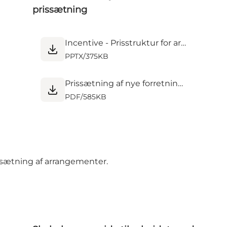
prissætning
Incentive - Prisstruktur for arrangementer - resultater - til WOCO_1.pptx
PPTX
/
375KB
Prissætning af nye forretningsideer - oplæg af Incentive 27apr2021.pdf
PDF
/
585KB
ssætning af arrangementer
.