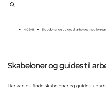
■
■
MOSAIK
Skabeloner og guides til arbejdet med forret
Forside
Cases
Temaer
Analyser og værktøjer
Skabeloner og guides til ar
Podcast
Nyhedsbrev
Om Mosaik
Her kan du finde skabeloner og guides, udarbej