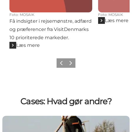
Foto
:
MOSAIK
Foto
:
MOSAIK
Læs mere
Få indsigter i rejsemønstre, adfærd
og præferencer fra VisitDenmarks
10 prioriterede markeder.
Læs mere
Forrige
Næste
Cases: Hvad gør andre?
Museum for Forsyning og Bæredygtighed