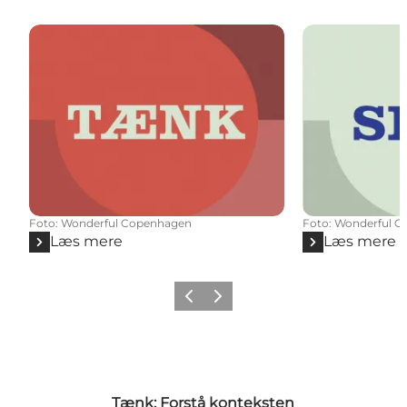
Foto
:
Wonderful Copenhagen
Foto
:
Wonderful C
Læs mere
Læs mere
Forrige
Næste
Tænk: Forstå konteksten