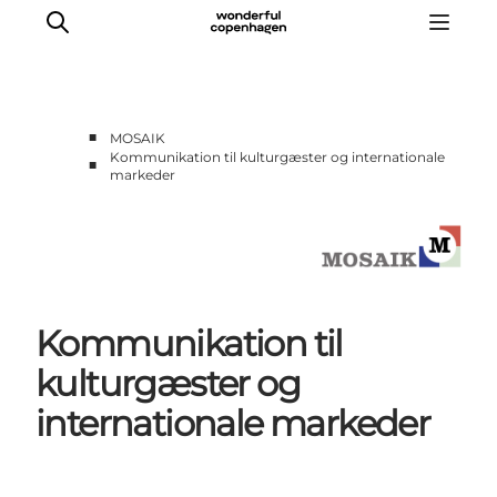
■
MOSAIK
Kommunikation til kulturgæster og internationale
■
markeder
Forside
Cases
Temaer
Analyser og værktøjer
Podcast
Kommunikation til
Nyhedsbrev
Om Mosaik
kulturgæster og
internationale markeder