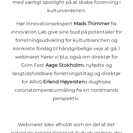
med særligt spotlight på at skabe forretning i
kulturverdenen.
Hør innovationsekspert
Mads Thimmer
fra
Innovation Lab give sine bud på potentialer for
forretningsudvikling for kulturbranchen og
konkrete forslag til håndgribelige veje at gå. I
webinaret hører vi bl.a. også om direktør for
Grim Fest
Aage Stokholm
s nyfødte og
langtidsholdbare forretningstiltag og direktør
for ARoS
Erlend Høyersten
s dugfriske
coronatemperaturmåling fra en nordmands
perspektiv.
Webinaret blev afholdt som en del af det
nationale projekt Kickstart Kulturturismen, der