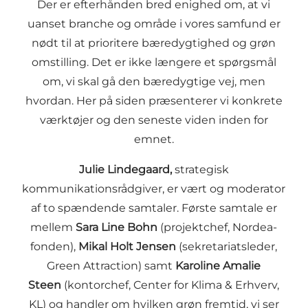
Der er efterhånden bred enighed om, at vi
uanset branche og område i vores samfund er
nødt til at prioritere bæredygtighed og grøn
omstilling. Det er ikke længere et spørgsmål
om, vi skal gå den bæredygtige vej, men
hvordan. Her på siden præsenterer vi konkrete
værktøjer og den seneste viden inden for
emnet.
Julie Lindegaard,
strategisk
kommunikationsrådgiver, er vært og moderator
af to spændende samtaler. Første samtale er
mellem
Sara Line Bohn
(projektchef, Nordea-
fonden),
Mikal Holt Jensen
(sekretariatsleder,
Green Attraction) samt
Karoline Amalie
Steen
(kontorchef, Center for Klima & Erhverv,
KL) og handler om hvilken grøn fremtid, vi ser