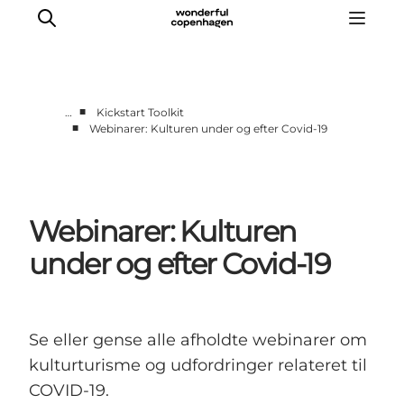
■
…
Kickstart Toolkit
■
Webinarer: Kulturen under og efter Covid-19
Vi arbejder for
Samarbejd med os
Turismeviden
Webinarer: Kulturen
Om Wonderful Copenhagen
under og efter Covid-19
Se eller gense alle afholdte webinarer om
kulturturisme og udfordringer relateret til
COVID-19.