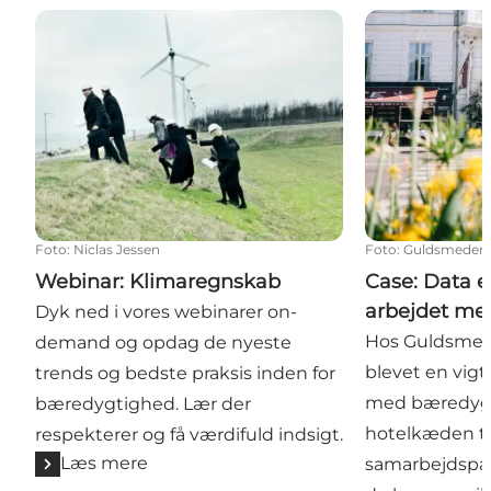
Webinar: Klimaregnskab
Case: Data er
Foto
:
Niclas Jessen
Foto
:
Guldsmeden 
Webinar: Klimaregnskab
Case: Data e
arbejdet me
Dyk ned i vores webinarer on-
Hos Guldsmed
demand og opdag de nyeste
blevet en vigti
trends og bedste praksis inden for
med bæredygt
bæredygtighed. Lær der
hotelkæden t
respekterer og få værdifuld indsigt.
Læs mere
samarbejdspar