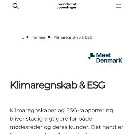
■
■
…
Temaer
Klimaregnskab & ESG
Hjem
Projekter
Temaer
Om MeetDenmark
Klimaregnskab & ESG
English
Klimaregnskaber og ESG-rapportering
bliver stadig vigtigere for både
mødesteder og deres kunder. Det handler