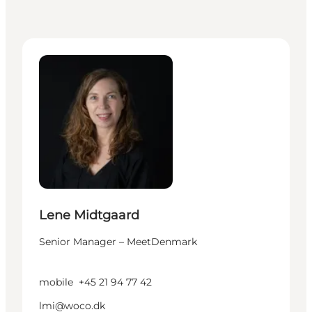
Lene Midtgaard - Senior Manager – MeetDenmark
Lene Midtgaard
Senior Manager – MeetDenmark
mobile
+45 21 94 77 42
lmi@woco.dk