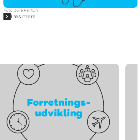
Foto
:
Julie Panton
Læs mere