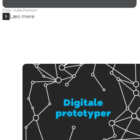
Foto
:
Julie Panton
Læs mere