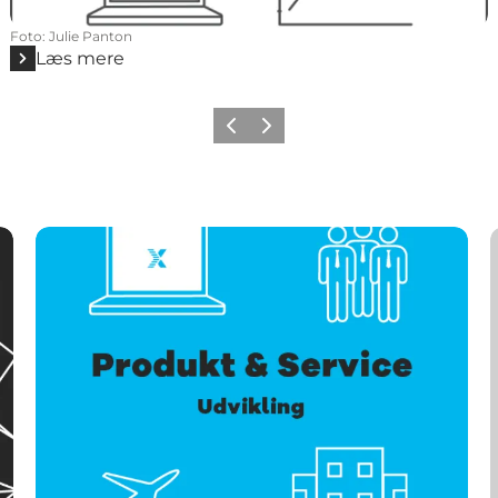
Foto
:
Julie Panton
Læs mere
Forrige
Næste