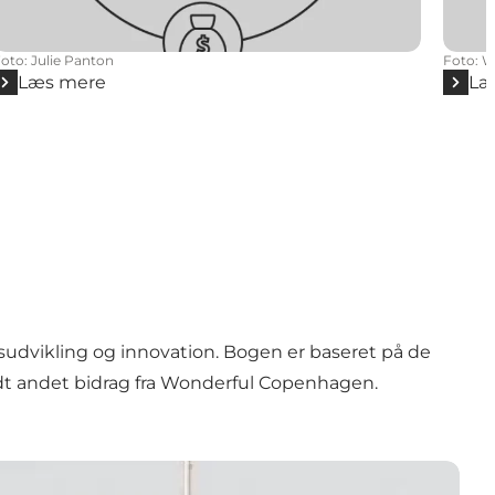
Foto
:
Julie Panton
Foto
:
W
Læs mere
Læ
sudvikling og innovation. Bogen er baseret på de
ndt andet bidrag fra Wonderful Copenhagen.