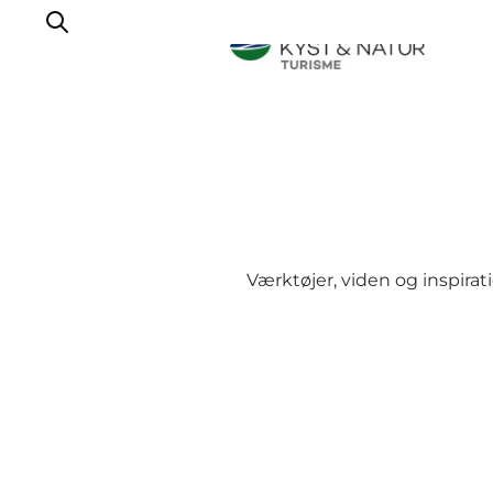
Vi arbejder for
Samarbejd med os
Turismeviden
Om Wonderful Copenhagen
Værktøjer, viden og inspirat