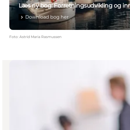
Læs ny bog: Forretningsudvikling og inn
Download bog her
Foto
:
Astrid Maria Rasmussen