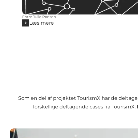
Foto
:
Julie Panton
Læs mere
Som en del af projektet TourismX har de deltage
forskellige deltagende cases fra TourismX
Download bog her