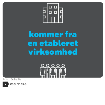
Foto
:
Julie Panton
Læs mere