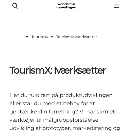
■
■
…
TourismX
TourismX: Iværksætter
Vi arbejder for
Samarbejd med os
Turismeviden
TourismX: Iværksætter
Om Wonderful Copenhagen
Har du fuld fart på produktudviklingen
eller står du med et behov for at
gentænke din forretning? Vi har samlet
værktøjer til målgruppeforståelse,
udvikling af prototyper, markedsføring og