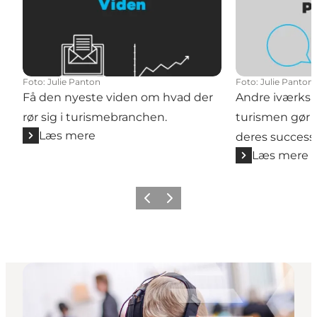
Foto
:
Julie Panton
Foto
:
Julie Panton
Få den nyeste viden om hvad der
Andre iværksæ
rør sig i turismebranchen.
turismen gør 
Læs mere
deres successe
Læs mere
Forrige
Næste