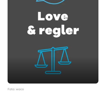
Foto
:
woco