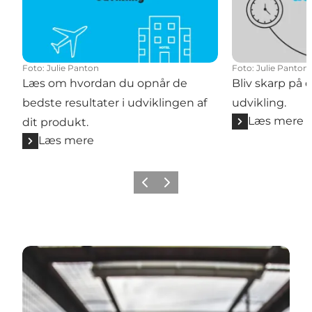
Foto
:
Julie Panton
Foto
:
Julie Panton
Læs om hvordan du opnår de
Bliv skarp på
bedste resultater i udviklingen af
udvikling.
Læs mere
dit produkt.
Læs mere
Forrige
Næste
Lyt til podcast