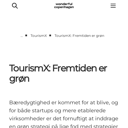
■
■
…
TourismX
TourismX: Fremtiden er grøn
Vi arbejder for
Samarbejd med os
Turismeviden
TourismX: Fremtiden er
Om Wonderful Copenhagen
grøn
Bæredygtighed er kommet for at blive, og
for både startups og mere etablerede
virksomheder er det fornuftigt at inddrage
en grøn strategi på lige fod med strategier