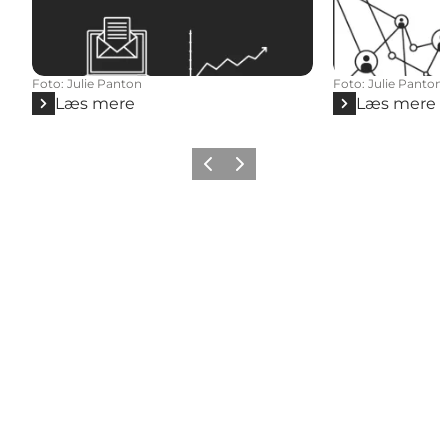
Foto
:
Julie Panton
Foto
:
Julie Panton
Læs mere
Læs mere
Forrige
Næste
Get social