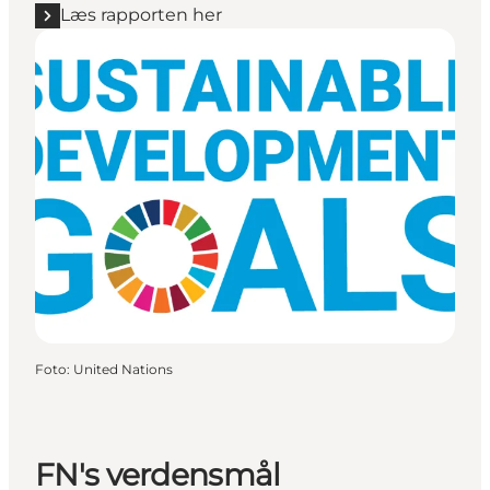
Læs rapporten her
Foto
:
United Nations
FN's verdensmål