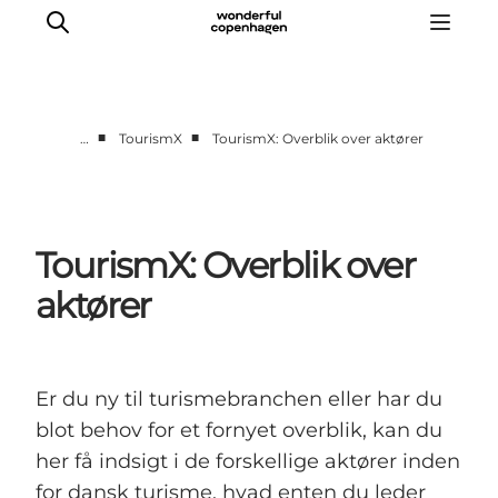
■
■
…
TourismX
TourismX: Overblik over aktører
Vi arbejder for
Samarbejd med os
Turismeviden
TourismX: Overblik over
Om Wonderful Copenhagen
aktører
Er du ny til turismebranchen eller har du
blot behov for et fornyet overblik, kan du
her få indsigt i de forskellige aktører inden
for dansk turisme, hvad enten du leder