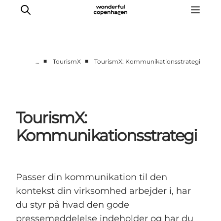
■
■
…
TourismX
TourismX: Kommunikationsstrategi
Vi arbejder for
Samarbejd med os
Turismeviden
TourismX:
Om Wonderful Copenhagen
Kommunikationsstrategi
Passer din kommunikation til den
kontekst din virksomhed arbejder i, har
du styr på hvad den gode
pressemeddelelse indeholder og har du