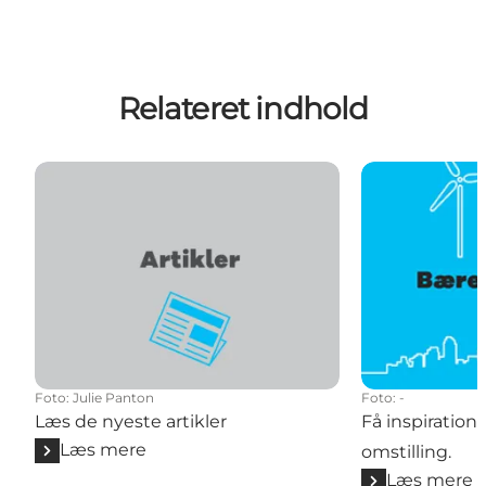
Relateret indhold
Foto
:
Julie Panton
Foto
:
-
Læs de nyeste artikler
Få inspiration
Læs mere
omstilling.
Læs mere