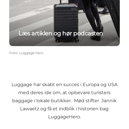
Læs artiklen og hør podcasten
Foto
:
Luggage hero
Luggage har skabt en succes i Europa og USA
med deres ide om, at opbevare turisters
baggage i lokale butikker. Mød stifter Jannik
Lawaetz og få et indblik i historien bag
LuggageHero.