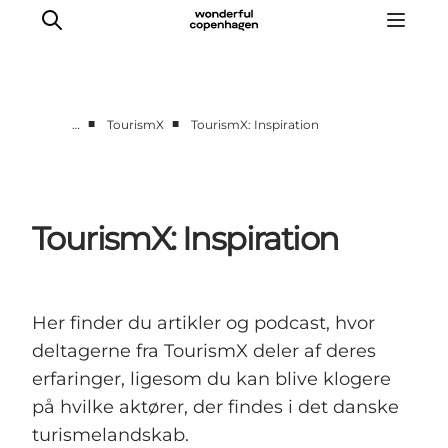
■
■
…
TourismX
TourismX: Inspiration
Vi arbejder for
Samarbejd med os
Turismeviden
TourismX: Inspiration
Om Wonderful Copenhagen
Her finder du artikler og podcast, hvor
deltagerne fra TourismX deler af deres
erfaringer, ligesom du kan blive klogere
på hvilke aktører, der findes i det danske
turismelandskab.