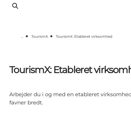
■
■
…
TourismX
TourismX: Etableret virksomhed
Vi arbejder for
Samarbejd med os
Turismeviden
TourismX: Etableret virkso
Om Wonderful Copenhagen
Arbejder du i og med en etableret virksomhed,
favner bredt.