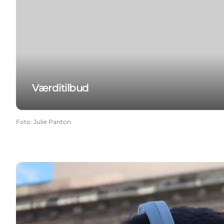
Værditilbud
Foto
:
Julie Panton
Lyt til podcast