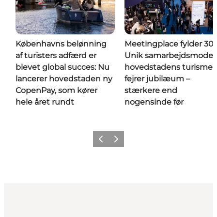
Københavns belønning
Meetingplace fylder 30:
af turisters adfærd er
Unik samarbejdsmodel 
blevet global succes: Nu
hovedstadens turisme
lancerer hovedstaden ny
fejrer jubilæum –
CopenPay, som kører
stærkere end
hele året rundt
nogensinde før
Forrige
Næste