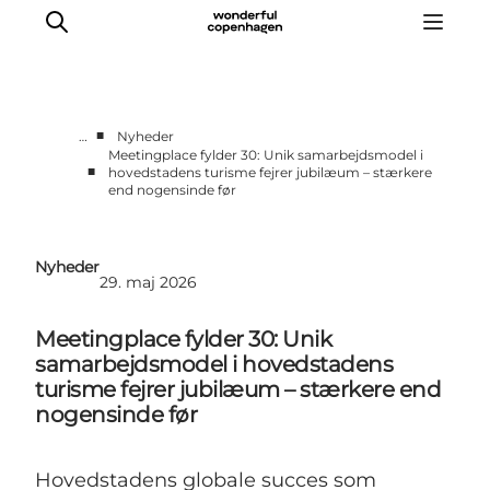
■
…
Nyheder
Meetingplace fylder 30: Unik samarbejdsmodel i
■
hovedstadens turisme fejrer jubilæum – stærkere
Vi arbejder for
end nogensinde før
Samarbejd med os
Turismeviden
Nyheder
Om Wonderful Copenhagen
29. maj 2026
Meetingplace fylder 30: Unik
samarbejdsmodel i hovedstadens
turisme fejrer jubilæum – stærkere end
nogensinde før
Hovedstadens globale succes som