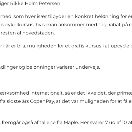
siger Rikke Holm Petersen.
er med, som hver især tilbyder en konkret belønning for 
atis cykelkursus, hvis man ankommer med tog, rabat på c
l resten af hovedstaden.
 år er bl.a. muligheden for et gratis kursus i at upcycle
dlinger og belønninger varierer undervejs.
somhed internationalt, så er det ikke det, der primært m
a sidste års CopenPay, at det var muligheden for at få e
fremgår også af tallene fra Maple. Her svarer 7 ud af 10 a