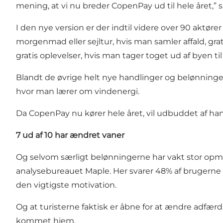
mening, at vi nu breder CopenPay ud til hele året,” 
I den nye version er der indtil videre over 90 aktør
morgenmad eller sejltur, hvis man samler affald, gr
gratis oplevelser, hvis man tager toget ud af byen ti
Blandt de øvrige helt nye handlinger og belønninger i
hvor man lærer om vindenergi.
Da CopenPay nu kører hele året, vil udbuddet af han
7 ud af 10 har ændret vaner
Og selvom særligt belønningerne har vakt stor opmærk
analysebureauet Maple. Her svarer 48% af brugerne fr
den vigtigste motivation.
Og at turisterne faktisk er åbne for at ændre adfærd, 
kommet hjem.