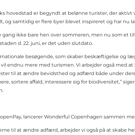
ks hovedstad er begyndt at belønne turister, der aktivt
og samtidig er flere byer blevet inspireret og har nu la
gang ikke bare hen over sommeren, men nu som et tiltag,
taden d. 22. juni, er det uden slutdato.
ternationale besøgende, som skaber beskæftigelse og læ
vi vil endnu mere med turismen. Vi arbejder også med at b
ter til at ændre bevidsthed og adfærd både under deres 
e, sortere affald, interessere sig for biodiversitet,” sig
n.
openPay, lancerer Wonderful Copenhagen sammen med e
erne til at ændre adfærd, arbejder vi også på at skabe he