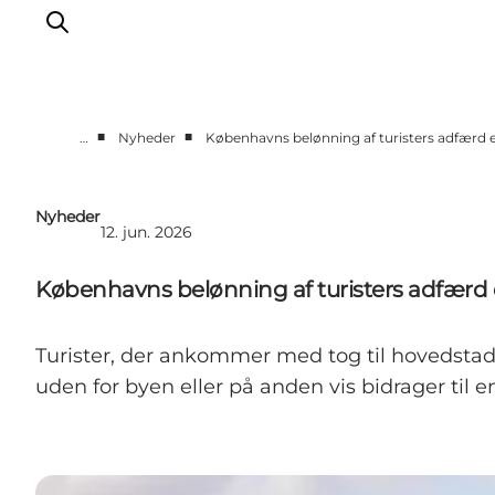
■
■
…
Nyheder
Københavns belønning af turisters adfærd e
Vi arbejder for
Samarbejd med os
Nyheder
12. jun. 2026
Turismeviden
Om Wonderful Copenhagen
Københavns belønning af turisters adfærd e
Turister, der ankommer med tog til hovedstad
uden for byen eller på anden vis bidrager til 