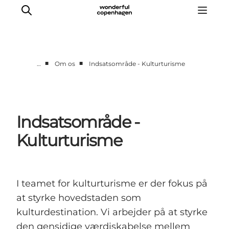
■
■
…
Om os
Indsatsområde - Kulturturisme
Vi arbejder for
Samarbejd med os
Turismeviden
Indsatsområde -
Om Wonderful Copenhagen
Kulturturisme
I teamet for kulturturisme er der fokus på
at styrke hovedstaden som
kulturdestination. Vi arbejder på at styrke
den gensidige værdiskabelse mellem