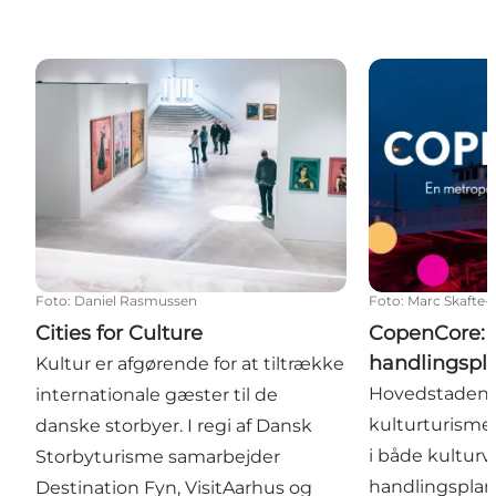
Cities for Culture
CopenCore: Ku
Foto
:
Daniel Rasmussen
Foto
:
Marc Skafte
Cities for Culture
CopenCore: K
handlingspl
Kultur er afgørende for at tiltrække
Hovedstadens f
internationale gæster til de
kulturturisme
danske storbyer. I regi af Dansk
i både kulturv
Storbyturisme samarbejder
handlingsplan
Destination Fyn, VisitAarhus og