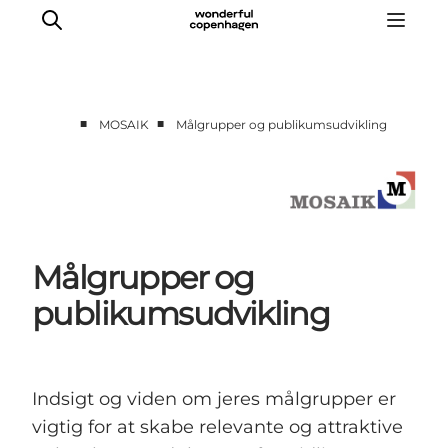
■
■
MOSAIK
Målgrupper og publikumsudvikling
Forside
Cases
Temaer
Analyser og værktøjer
Målgrupper og
Podcast
publikumsudvikling
Nyhedsbrev
Om Mosaik
Indsigt og viden om jeres målgrupper er
vigtig for at skabe relevante og attraktive