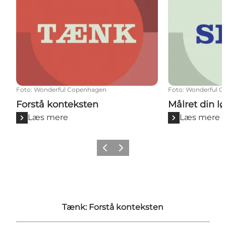
Foto
:
Wonderful Copenhagen
Foto
:
Wonderful C
Forstå konteksten
Målret din l
Læs mere
Læs mere
Forrige
Næste
Tænk: Forstå konteksten