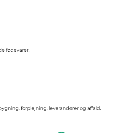
de fødevarer
.
bygning, forplejning, leverandører og affald.
Leverandører & transport
Samme