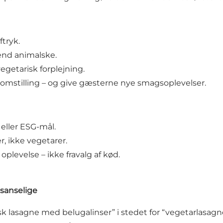
ftryk.
 end animalske.
egetarisk forplejning.
omstilling – og give gæsterne nye smagsoplevelser.
eller ESG-mål.
er
, ikke vegetarer.
levelse – ikke fravalg af kød.
sanselige
sk lasagne med belugalinser” i stedet for “vegetarlasagn