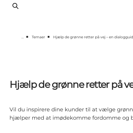
■
■
…
Temaer
Hjælp de grønne retter på vej – en dialoggui
Hjem
Projekter
Temaer
Om MeetDenmark
Hjælp de grønne retter på v
English
Vil du inspirere dine kunder til at vælge grø
hjælper med at imødekomme fordomme og b