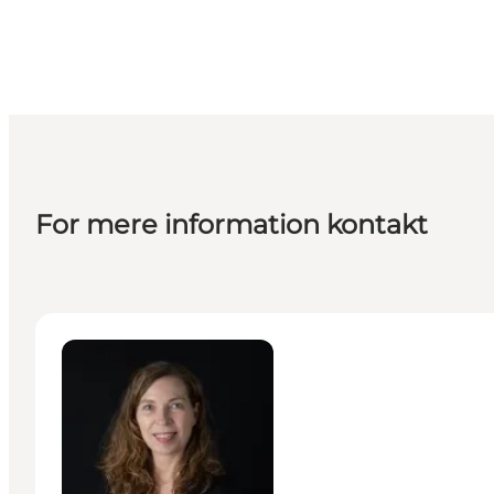
For mere information kontakt
Lene Midtgaard - Senior Manager – MeetDenmark