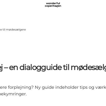
de til mødesælgere
ej – en dialogguide til mødesæl
nnere forplejning? Ny guide indeholder tips og vær
ekymringer.