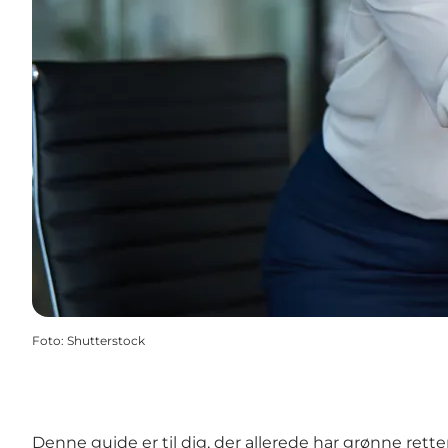
Foto
:
Shutterstock
Denne guide er til dig, der allerede har
grønne rett