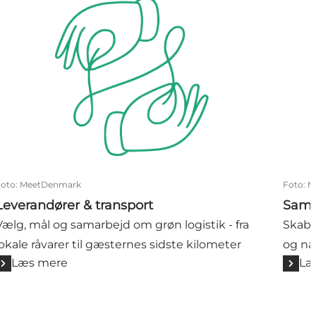
Foto
:
MeetDenmark
Foto
:
M
Leverandører & transport
Samm
Vælg, mål og samarbejd om grøn logistik - fra
Skab 
lokale råvarer til gæsternes sidste kilometer
og na
Læs mere
Læ