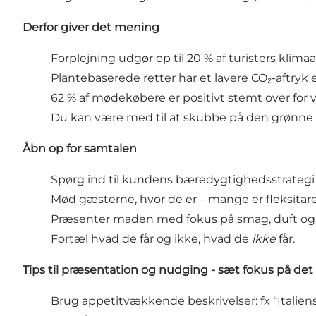
Derfor giver det
mening
Forplejning udgør op til 20 % af turisters klimaa
Plantebaserede retter har et lavere CO₂-aftryk
62 % af mødekøbere er positivt stemt over for v
Du kan være med til at skubbe på den grønne 
Åbn op for
samtalen
Spørg ind til kundens bæredygtighedsstrategi 
Mød gæsterne, hvor de er – mange er
fleksitar
Præsenter maden med fokus på smag, duft og op
Fortæl hvad de får og ikke, hvad de
ikke
får.
Tips til præsentation og nudging - sæt fokus på det
Brug appetitvækkende beskrivelser: fx “Italien