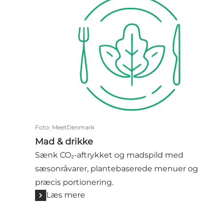
Foto
:
MeetDenmark
Mad & drikke
Sænk CO₂-aftrykket og madspild med
sæsonråvarer, plantebaserede menuer og
præcis portionering.
Læs mere