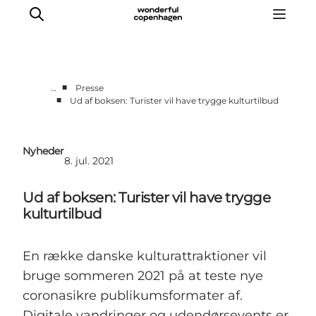
■
…
Presse
■
Ud af boksen: Turister vil have trygge kulturtilbud
Vi arbejder for
Samarbejd med os
Nyheder
Turismeviden
8. jul. 2021
Om Wonderful Copenhagen
Ud af boksen: Turister vil have trygge
kulturtilbud
En række danske kulturattraktioner vil
bruge sommeren 2021 på at teste nye
coronasikre publikumsformater af.
Digitale vandringer og udendørsevents er