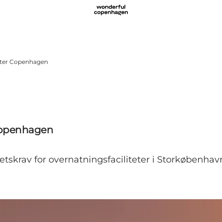
ater Copenhagen
 Copenhagen
tskrav for overnatningsfaciliteter i Storkøbenhav