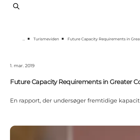
■
■
…
Turismeviden
Future Capacity Requirements in Gre
Vi arbejder for
Samarbejd med os
1. mar. 2019
Turismeviden
Om Wonderful Copenhagen
Future Capacity Requirements in Greater
En rapport, der undersøger fremtidige kapacite