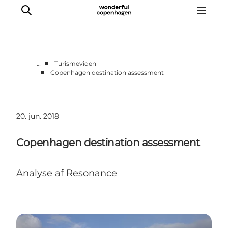
■
…
Turismeviden
■
Copenhagen destination assessment
Vi arbejder for
Samarbejd med os
Turismeviden
20. jun. 2018
Om Wonderful Copenhagen
Copenhagen destination assessment
Analyse af Resonance