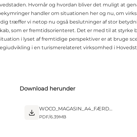
Hovedstaden. Hvornår og hvordan bliver det muligt at ge
bekymringer handler om situationen her og nu, om virk
g træffer vi netop nu også beslutninger af stor betydni
kab, som er fremtidsorienteret. Det er med til at styrke
ation i lyset af fremtidige perspektiver er at bruge scen
ategiudvikling i en turismerelateret virksomhed i Hoveds
Download herunder
WOCO_MAGASIN_A4_FÆRDIG_ENDELIG.pdf
PDF
/
6.39MB