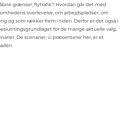
nåbne grænser, flytrafik? Hvordan går det med
somhedens overlevelse, om arbejdspladser, om
ng og som rækker frem i tiden. Derfor er det også i
 beslutningsgrundlaget for de mange aktuelle valg,
arier. De scenarier, vi præsenterer her, er et
taden.