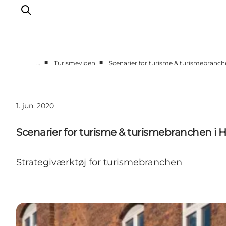
■
■
…
Turismeviden
Scenarier for turisme & turismebranc
Vi arbejder for
Samarbejd med os
1. jun. 2020
Turismeviden
Om Wonderful Copenhagen
Scenarier for turisme & turismebranchen i
Strategiværktøj for turismebranchen