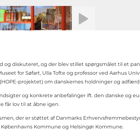
Afspil video
d og diskuteret, og der blev stillet spørgsmålet til et p
useet for Søfart, Ulla Tofte og professor ved Aarhus Univ
(HOPE-projektet) om danskernes holdninger og adfærd 
ndsigter og konkrete anbefalinger ift. den danske og e
 får lov til at åbne igen.
turismen, der er støttet af Danmarks Erhvervsfremmebes
samt Københavns Kommune og Helsingør Kommune.