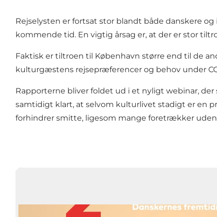
Rejselysten er fortsat stor blandt både danskere o
kommende tid. En vigtig årsag er, at der er stor tiltr
Faktisk er tiltroen til København større end til de
kulturgæstens rejsepræferencer og behov under COVID
Rapporterne bliver foldet ud i et nyligt webinar, d
samtidigt klart, at selvom kulturlivet stadigt er en p
forhindrer smitte, ligesom mange foretrækker udendø