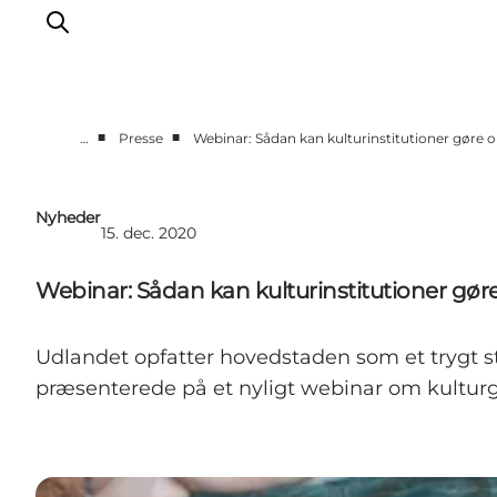
■
■
…
Presse
Webinar: Sådan kan kulturinstitutioner gøre 
Vi arbejder for
Samarbejd med os
Nyheder
15. dec. 2020
Turismeviden
Om Wonderful Copenhagen
Webinar: Sådan kan kulturinstitutioner gør
Udlandet opfatter hovedstaden som et trygt s
præsenterede på et nyligt webinar om kulturg