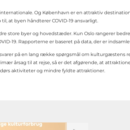
g internationale. Og København er en attraktiv destinat
o til, at byen håndterer COVID-19 ansvarligt.
 andre store byer og hovedstæder. Kun Oslo rangerer bed
-19. Rapporterne er baseret på data, der er indsamlet i
er svarer på en lang række spørgsmål om kulturgæstens r
rimær årsag til at rejse, så er det afgørende, at attraktion
rs aktiviteter og mindre fyldte attraktioner.
Afspil video