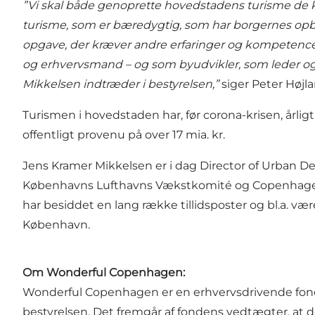
”Vi skal både genoprette hovedstadens turisme de k
turisme, som er bæredygtig, som har borgernes opba
opgave, der kræver andre erfaringer og kompetenc
og erhvervsmand – og som byudvikler, som leder og k
Mikkelsen indtræder i bestyrelsen,”
siger Peter Høj
Turismen i hovedstaden har, før corona-krisen, årlig
offentligt provenu på over 17 mia. kr.
Jens Kramer Mikkelsen er i dag Director of Urban 
Københavns Lufthavns Vækstkomité og Copenhagen
har besiddet en lang række tillidsposter og bl.a. 
København
.
Om Wonderful Copenhagen:
Wonderful Copenhagen er en erhvervsdrivende fond, 
bestyrelsen. Det fremgår af fondens vedtægter, at