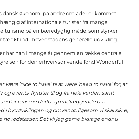
ens dansk økonomi på andre områder er kommet
fhængig af internationale turister fra mange
ette turisme på en bæredygtig måde, som styrker
er tænkt ind i hovedstadens generelle udvikling.
ver har han i mange år gennem en række centrale
tyrelsen for den erhvervsdrivende fond Wonderful
ære ’nice to have’ til at være ’need to have’ for, at
og events, flyruter til og fra hele verden samt
g handler turisme derfor grundlæggende om
d i byudviklingen og omvendt, ligesom vi skal sikre,
dre hovedstæder. Det vil jeg gerne bidrage endnu