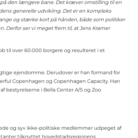
på den længere bane. Det kræver omstilling til en
dens generelle udvikling. Det er en kompleks
nge og stærke kort på hånden, både som politiker
 Derfor ser vi meget frem til, at Jens Kramer
b til over 60.000 borgere og resulteret i et
dygtige ejendomme. Derudover er han formand for
erful Copenhagen og Copenhagen Capacity. Han
af bestyrelserne i
Bella Center
A/S og
Zoo
egede og syv ikke-politiske medlemmer udpeget af
tanter tilknyttet hovedstadsregionens