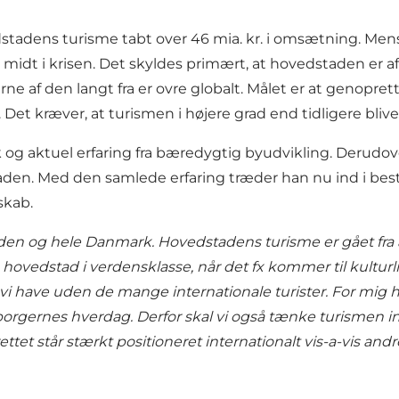
stadens turisme tabt over 46 mia. kr. i omsætning. M
 midt i krisen. Det skyldes primært, at hovedstaden er a
rne af den langt fra er ovre globalt. Målet er at genopr
Det kræver, at turismen i højere grad end tidligere bliv
g aktuel erfaring fra bæredygtig byudvikling. Derudo
aden. Med den samlede erfaring træder han nu ind i bes
skab.
en og hele Danmark. Hovedstadens turisme er gået fra at v
vedstad i verdensklasse, når det fx kommer til kulturliv 
 vi have uden de mange internationale turister. For mi
borgernes hverdag. Derfor skal vi også tænke turismen in
tet står stærkt positioneret internationalt vis-a-vis an