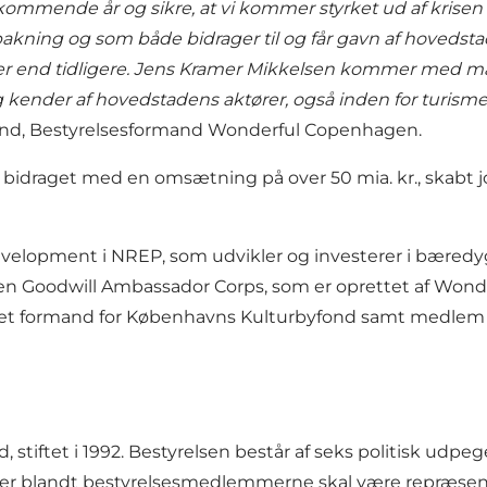
ommende år og sikre, at vi kommer styrket ud af krisen 
kning og som både bidrager til og får gavn af hovedsta
er end tidligere. Jens Kramer Mikkelsen kommer med ma
ender af hovedstadens aktører, også inden for turismen.
land, Bestyrelsesformand Wonderful Copenhagen.
t bidraget med en omsætning på over 50 mia. kr., skabt jo
Development i NREP, som udvikler og investerer i bære
 Goodwill Ambassador Corps, som er oprettet af Wond
været formand for Københavns Kulturbyfond samt medlem 
stiftet i 1992. Bestyrelsen består af seks politisk udp
 der blandt bestyrelsesmedlemmerne skal være repræsen