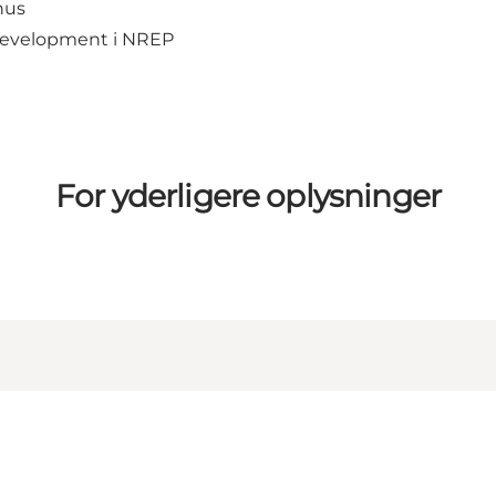
hus
 Development i NREP
For yderligere oplysninger
munication