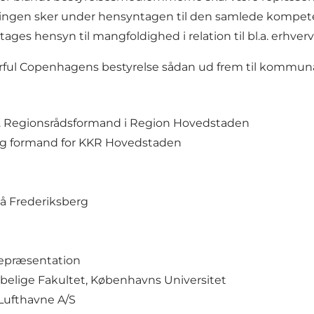
ingen sker under hensyntagen til den samlede kompeten
ges hensyn til mangfoldighed i relation til bl.a. erhvervs
ul Copenhagens bestyrelse sådan ud frem til kommunal
l. Regionsrådsformand i Region Hovedstaden
 og formand for KKR Hovedstaden
å Frederiksberg
epræsentation
elige Fakultet, Københavns Universitet
Lufthavne A/S