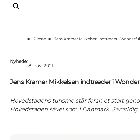
■
■
…
Presse
Jens Kramer Mikkelsen indtræder i Wonderfu
Vi arbejder for
Samarbejd med os
Nyheder
8. nov. 2021
Turismeviden
Om Wonderful Copenhagen
Jens Kramer Mikkelsen indtræder i Wonder
Hovedstadens turisme står foran et stort gen
Hovedstaden såvel som i Danmark. Samtidig sk