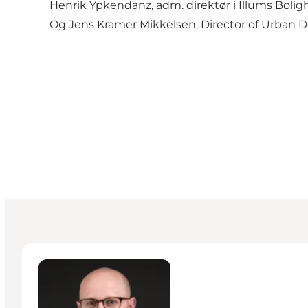
Henrik Ypkendanz, adm. direktør i Illums Bolig
Og Jens Kramer Mikkelsen, Director of Urban
Jonas Løvschall-Wedel - Head of International Com