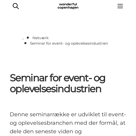
■
…
Netværk
■
Seminar for event- og oplevelsesindustrien
Vi arbejder for
Samarbejd med os
Turismeviden
Seminar for event- og
Om Wonderful Copenhagen
oplevelsesindustrien
Denne seminarrække er udviklet til event-
og oplevelsesbranchen med der formål, at
dele den seneste viden og