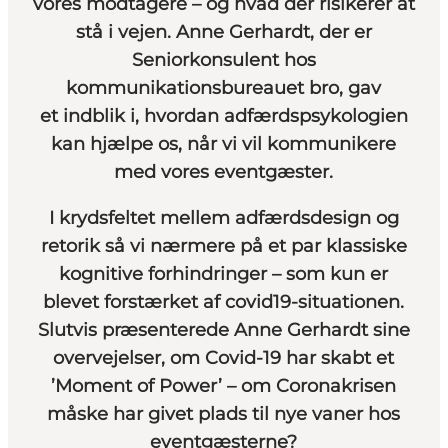
vores modtagere – og hvad der risikerer at
stå i vejen.
Anne Gerhardt
, der er
Seniorkonsulent hos
kommunikationsbureauet bro, gav
et indblik i, hvordan adfærdspsykologien
kan hjælpe os, når vi vil kommunikere
med vores eventgæster.
I krydsfeltet mellem adfærdsdesign og
retorik så vi nærmere på et par klassiske
kognitive forhindringer – som kun er
blevet forstærket af covid19-situationen.
Slutvis præsenterede Anne Gerhardt sine
overvejelser, om Covid-19 har skabt et
’Moment of Power’ – om Coronakrisen
måske har givet plads til nye vaner hos
eventgæsterne?