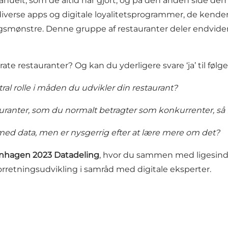
nuelt, som de altid har gjort, og på den anden side dem
rse apps og digitale loyalitetsprogrammer, de kender
gsmønstre. Denne gruppe af restauranter deler endvide
arate restauranter? Og kan du yderligere svare ‘ja’ til føl
ntral rolle i måden du udvikler din restaurant?
stauranter, som du normalt betragter som konkurrenter, s
ed data, men er nysgerrig efter at lære mere om det?
hagen 2023 Datadeling
, hvor du sammen med ligesinde
 forretningsudvikling i samråd med digitale eksperter.