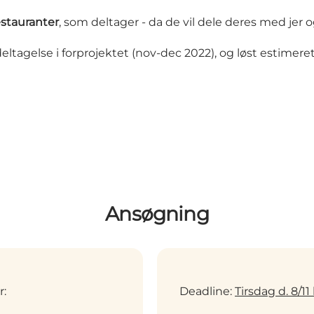
estauranter
, som deltager - da de vil dele deres med jer o
eltagelse i forprojektet (nov-dec 2022), og løst estimere
Ansøgning
r:
Deadline:
Tirsdag d. 8/11