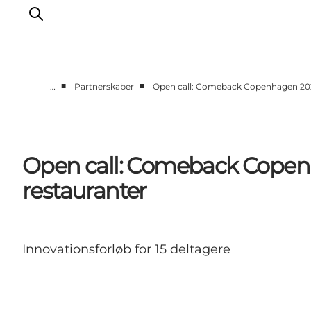
■
■
…
Partnerskaber
Open call: Comeback Copenhagen 202
Vi arbejder for
Samarbejd med os
Turismeviden
Open call: Comeback Copen
Om Wonderful Copenhagen
restauranter
Innovationsforløb for 15 deltagere