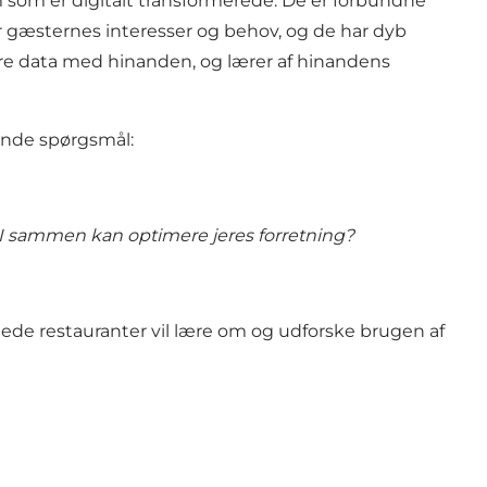
 som er digitalt transformerede: De er forbundne
 gæsternes interesser og behov, og de har dyb
re data med hinanden, og lærer af hinandens
gende spørgsmål:
å I sammen kan optimere jeres forretning?
de restauranter vil lære om og udforske brugen af