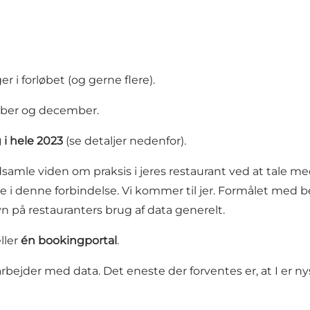
r i forløbet (og gerne flere).
mber og december.
 i hele 2023
(se detaljer nedenfor).
dsamle viden om praksis i jeres restaurant ved at tale med j
e i denne forbindelse. Vi kommer til jer. Formålet med b
n på restauranters brug af data generelt.
ller
én bookingportal
.
bejder med data. Det eneste der forventes er, at I er ny