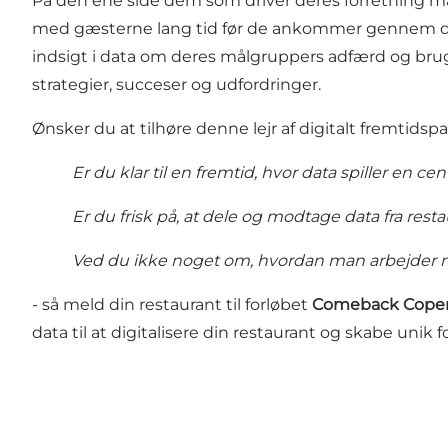
På den ene side dém som driver deres forretning ma
med gæsterne lang tid før de ankommer gennem dive
indsigt i data om deres målgruppers adfærd og bru
strategier, succeser og udfordringer.
Ønsker du at tilhøre denne lejr af digitalt fremtidsp
Er du klar til en fremtid, hvor data spiller en ce
Er du frisk på, at dele og modtage data fra re
Ved du ikke noget om, hvordan man arbejder m
- så meld din restaurant til forløbet
Comeback Copen
data til at digitalisere din restaurant og skabe unik