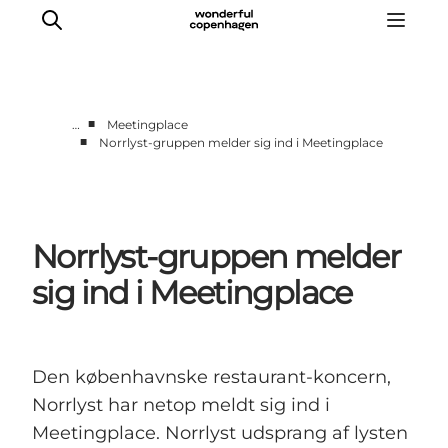
■
…
Meetingplace
■
Norrlyst-gruppen melder sig ind i Meetingplace
Vi arbejder for
Samarbejd med os
Turismeviden
Norrlyst-gruppen melder
Om Wonderful Copenhagen
sig ind i Meetingplace
Den københavnske restaurant-koncern,
Norrlyst har netop meldt sig ind i
Meetingplace. Norrlyst udsprang af lysten