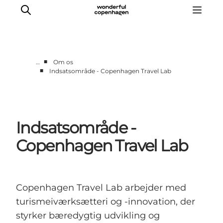
■
…
Om os
■
Indsatsområde - Copenhagen Travel Lab
Vi arbejder for
Samarbejd med os
Turismeviden
Indsatsområde -
Om Wonderful Copenhagen
Copenhagen Travel Lab
Copenhagen Travel Lab arbejder med
turismeiværksætteri og -innovation, der
styrker bæredygtig udvikling og