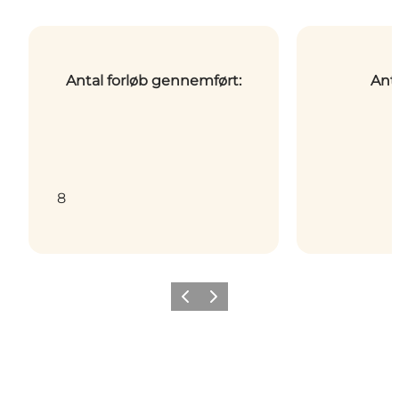
Antal forløb gennemført:
Anta
8
Forrige
Næste