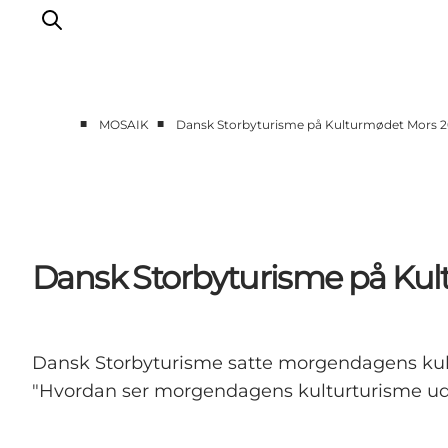
■
■
MOSAIK
Dansk Storbyturisme på Kulturmødet Mors 
Forside
Cases
Temaer
Analyser og værktøjer
Dansk Storbyturisme på Ku
Podcast
Nyhedsbrev
Om Mosaik
Dansk Storbyturisme satte morgendagens kul
"Hvordan ser morgendagens kulturturisme ud