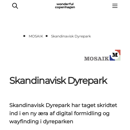
■
■
MOSAIK
Skandinavisk Dyrepark
Forside
Cases
Temaer
Analyser og værktøjer
Skandinavisk Dyrepark
Podcast
Nyhedsbrev
Om Mosaik
Skandinavisk Dyrepark har taget skridtet
ind i en ny æra af digital formidling og
wayfinding i dyreparken