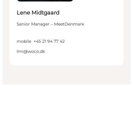
Lene Midtgaard
Senior Manager – MeetDenmark
mobile
+45 21 94 77 42
lmi@woco.dk
Get social