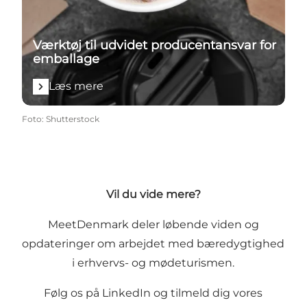
Værktøj til udvidet producentansvar for
emballage
Læs mere
Foto
:
Shutterstock
Vil du vide mere?
MeetDenmark deler løbende viden og
opdateringer om arbejdet med bæredygtighed
i erhvervs- og mødeturismen.
Følg os på
LinkedIn
og
tilmeld dig vores