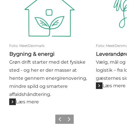
Foto
:
MeetDenmark
Foto
:
MeetDenmar
Bygning & energi
Leverandører
Grøn drift starter med det fysiske
Vælg, mål og
sted - og her er der masser at
logistik – fra lo
hente gennem energirenovering,
gæsternes sid
Læs mere
mindre spild og smartere
affaldshåndtering.
Læs mere
Forrige
Næste