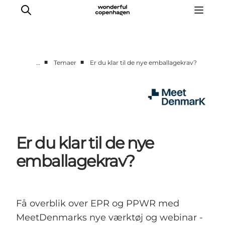
■
■
…
Temaer
Er du klar til de nye emballagekrav?
Hjem
Projekter
Temaer
Om MeetDenmark
Er du klar til de nye
English
emballagekrav?
Få overblik over EPR og PPWR med
MeetDenmarks nye værktøj og webinar -