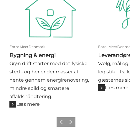
Foto
:
MeetDenmark
Foto
:
MeetDenmar
Bygning & energi
Leverandører
Grøn drift starter med det fysiske
Vælg, mål og
sted - og her er der masser at
logistik – fra lo
hente gennem energirenovering,
gæsternes sid
Læs mere
mindre spild og smartere
affaldshåndtering.
Læs mere
Forrige
Næste