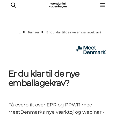
■
■
…
Temaer
Er du klar til de nye emballagekrav?
Hjem
Projekter
Temaer
Om MeetDenmark
Er du klar til de nye
English
emballagekrav?
Få overblik over EPR og PPWR med
MeetDenmarks nye værktøj og webinar -