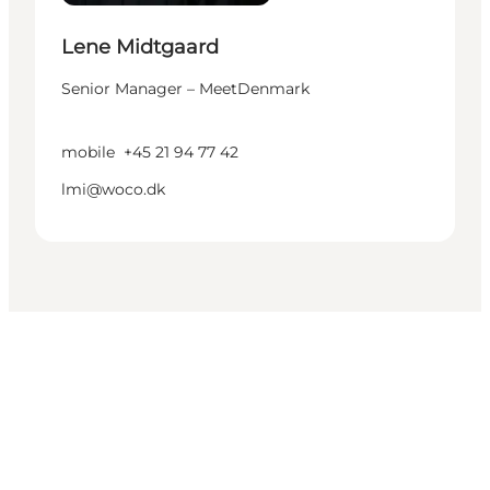
Lene Midtgaard
Senior Manager – MeetDenmark
mobile
+45 21 94 77 42
lmi@woco.dk
Get social