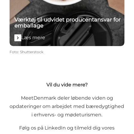
Værktøj til udvidet producentansvar for
emballage
Læs mere
Foto
:
Shutterstock
Vil du vide mere?
MeetDenmark deler løbende viden og
opdateringer om arbejdet med bæredygtighed
i erhvervs- og mødeturismen.
Følg os på
LinkedIn
og
tilmeld dig vores