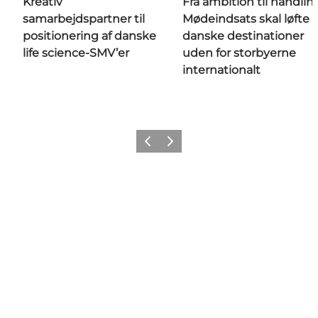
Kreativ
Fra ambition til handlin
samarbejdspartner til
Mødeindsats skal løfte
positionering af danske
danske destinationer
life science-SMV’er
uden for storbyerne
internationalt
Forrige
Næste
Get social