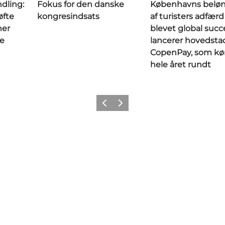
ndling:
Fokus for den danske
Københavns belø
øfte
kongresindsats
af turisters adfærd
ner
blevet global succ
ne
lancerer hovedsta
CopenPay, som kø
hele året rundt
Forrige
Næste
Get social