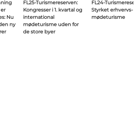
nning
FL25-Turismereserven:
FL24-Turismerese
 er
Kongresser i 1. kvartal og
Styrket erhvervs- 
es: Nu
international
mødeturisme
den ny
mødeturisme uden for
rer
de store byer