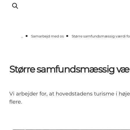
■
■
…
Samarbejd med os
Større samfundsmæssig værdi for
Vi arbejder for
Samarbejd med os
Turismeviden
Større samfundsmæssig værdi
Om Wonderful Copenhagen
Vi arbejder for, at hovedstadens turisme i høje
flere.