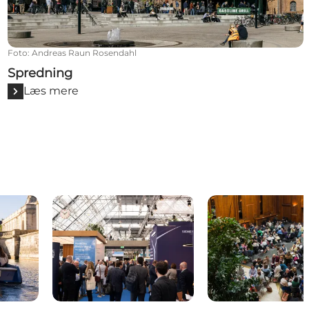
Foto
:
Andreas Raun Rosendahl
Spredning
Læs mere