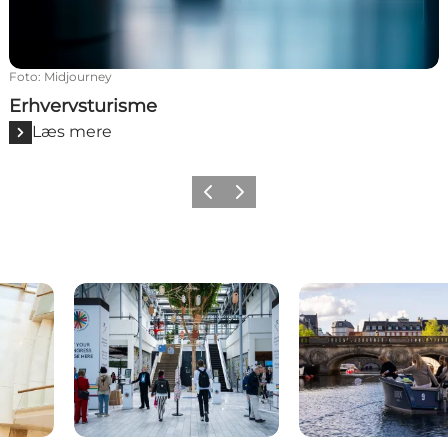
Foto
:
Midjourney
Erhvervsturisme
Læs mere
Forrige
Næste