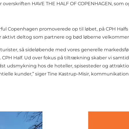
r overskriften HAVE THE HALF OF COPENHAGEN, som også 
 Copenhagen promoverede op til løbet, på CPH Halfs kan
 der aktivt deltog som partnere og bød løberne velkomme
urister, så sideløbende med vores generelle markedsførin
H Half. Ud over fokus på tiltrækning skaber vi samtidig 
ndst udsmykning hos de hoteller, spisesteder og attraktio
ntielle kunder,” siger Tine Kastrup-Misir, kommunikati