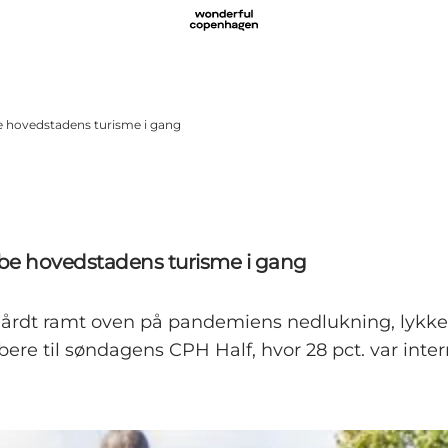
øbe hovedstadens turisme i gang
 løbe hovedstadens turisme i gang
r hårdt ramt oven på pandemiens nedlukning, lykk
bere til søndagens CPH Half, hvor 28 pct. var inter