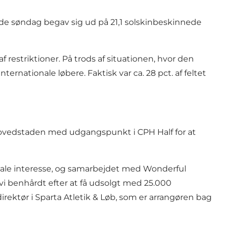
r de søndag begav sig ud på 21,1 solskinbeskinnede
 restriktioner. På trods af situationen, hvor den
ernationale løbere. Faktisk var ca. 28 pct. af feltet
ovedstaden med udgangspunkt i CPH Half for at
onale interesse, og samarbejdet med Wonderful
vi benhårdt efter at få udsolgt med 25.000
irektør i Sparta Atletik & Løb, som er arrangøren bag