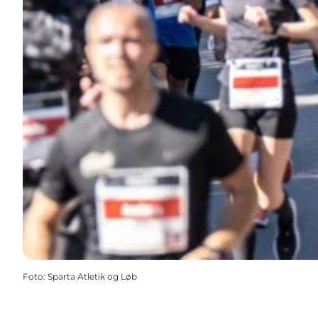
Foto
:
Sparta Atletik og Løb