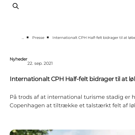
■
■
…
Presse
Internationalt CPH Half-felt bidrager til at l
Vi arbejder for
Samarbejd med os
Nyheder
22. sep. 2021
Turismeviden
Om Wonderful Copenhagen
Internationalt CPH Half-felt bidrager til at
På trods af at international turisme stadig e
Copenhagen at tiltrække et talstærkt felt af lø