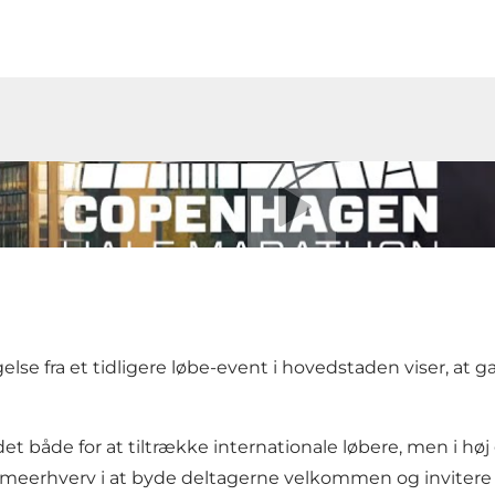
Afspil video
lse fra et tidligere løbe-event i hovedstaden viser, at 
t både for at tiltrække internationale løbere, men i hø
meerhverv i at byde deltagerne velkommen og invitere d