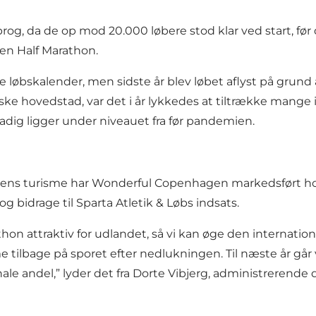
prog, da de op mod 20.000 løbere stod klar ved start, fø
en Half Marathon.
løbskalender, men sidste år blev løbet aflyst på grund af
ke hovedstad, var det i år lykkedes at tiltrække mange int
tadig ligger under niveauet fra før pandemien.
adens turisme har Wonderful Copenhagen markedsført h
g bidrage til Sparta Atletik & Løbs indsats.
hon attraktiv for udlandet, så vi kan øge den internati
 tilbage på sporet efter nedlukningen. Til næste år går 
le andel,” lyder det fra Dorte Vibjerg, administrerende d