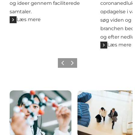
og ideer gennem faciliterede
coronanedluk
samtaler.
opdagelse i væ
Læs mere
søg viden og 
branchen beds
og efter nedl
Læs mere
Forrige
Næste