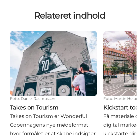
Relateret indhold
Takes on Tourism
Kickstart toolk
Foto
:
Daniel Rasmussen
Foto
:
Martin Heibe
Takes on Tourism
Kickstart too
Takes on Tourism er Wonderful
Få materiale og
Copenhagens nye mødeformat,
digital marked
hvor formålet er at skabe indsigter
kickstarte din 