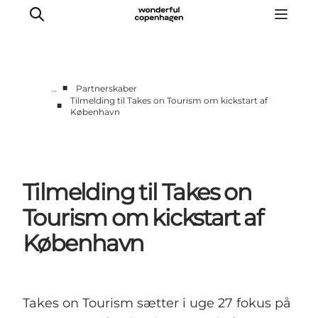
■
…
Partnerskaber
Tilmelding til Takes on Tourism om kickstart af
■
København
Vi arbejder for
Samarbejd med os
Turismeviden
Om Wonderful Copenhagen
Tilmelding til Takes on
Tourism om kickstart af
København
Takes on Tourism sætter i uge 27 fokus på